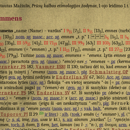
tautas Mažiulis,
Prūsų kalbos etimologijos žodynas
, 1-ojo leidimo 1 t
mmens
mmens
„name (Name) – vardas“
I 9
[7
],
II 9
[13
],
emnes
(turbū
15
5
15
3
[33
]
nom.
sg.
masc.
;
acc.
sg.
emnen
„t. p.“ I 
5
[5
],
II 5
1
35
6
5
6
[35
],
III 59
[41
],
III 71
[47
],
III 99
[63
]
III 103
[63
],
II
10
8
15
3
19
18
9
1
3
35
1
],
emmen
(= *
emnen
) „t. p.“
I 11
[7
],
emnan
„t. p.“
III 27
[23
13
13
15
13
9
[79
]. Turime
nom.
sg.
masc.
emmens
= *
emens
. Lytis
emnes
ga
10
18
asc.
) pavartota
gen.
sg.
(
masc.
) *
em(e)-nes
<
*
emenes
=
pr.
(kerme
erneker
PS
182,
Vasmer
ESRJ
II 130; tačiau dėl to, kad
emnes
k
riau ją taisyti į *
emens
(
nom.
sg.
masc.
),
plg.
Schmalstieg
OP
ikyti
gen.
sg.
lytimi nedrįsta ir
Endzelīns
SV
67, 165).
Acc.
sg.
(
mas
starosios lyties (
acc.
sg.
) fleksija *
-en
vietoj senesnės *
-in
[=
pr.
(smu
s atsiradusi pagal
pr.
*
(emen)-es
(
gen.
sg.
) iš santykio
(deiw)-as
erneker
PS
182,
Endzelīns
SV
67. Iš santykio
pr.
(deiw)-s
(
n
sc.
) = *
emen-s
(
nom.
sg.
masc.
):
x
(
acc.
sg.
masc.
) galėjo atsirasti 
m(e)n-an
=
emnan
(jeigu ši
-an
neskaitytum *
-en
?),
plg.
Bernek
ldintinas iš
pr.
*
emen
neutr.
(
nom.
-
acc.
sg.
)
<
vak.
balt.
*
enmen
(kiti 
254
Toporov
PJ
II 29
ir liter.
) :
alb.
(
tosk.
)
emën
(
<
*
enmen-
),
sl.
(*
mę
(
>
s. sl.
imę
,
rus.
имя
ir kt.),
s. air.
ainmm
„vardas“ [
<
*
n̥m(e)n
ōmen
,
toch. A
ñom
,
B
ñem
,
het.
laman
(su
l-
<
*
n-
),
gr.
ὄνομα
,
arm.