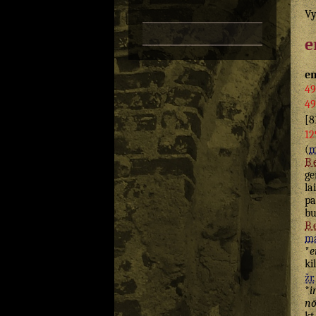
Vy
e
e
49
49
[8
12
(
m
B
ge
la
pa
bu
B
ma
*
e
ki
žr.
*
i
n