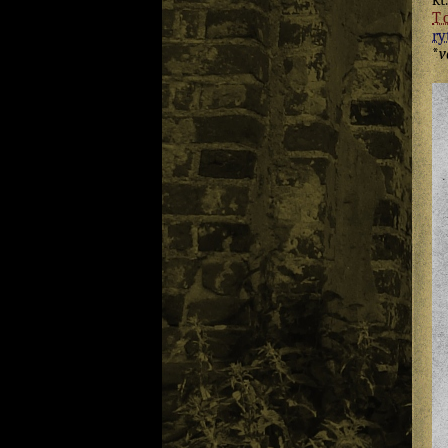
kt
T
ry
*
v