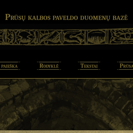
Prūsų kalbos paveldo duomenų bazė
 paieška
Rodyklė
Tekstai
Prūsa