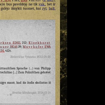
ny
IEW
I 321,
ESSJ
VIII 227 (
ir liter.
),
e)n
bus paveldėję ne tik
vak.
, bet ir
galėjo išnykti tuomet, kai
ryt.
balt.
erksen
EDSIL
212;
Kloekhorst
auer
BKAS
39;
Mayrhofer
EWA
EDL
412t.
Rinkevičius Vytautas
,
2013-04-01
ttauiſchen Sprache (...) von Philipp
techiſmo [...] Zum Polniſchen gehoͤret
gys manė, kad šis žodis skolintas iš
Strockis Mindaugas
,
2014-01-14