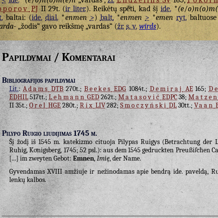
.
<
ide.
*
(e
/
o)n(o)m(e)n
„vardas“,
žr.
Endzelīns
SV
165,
Pokor
oporov
PJ
II 29t. (
ir liter.
). Reikėtų spėti, kad šį
ide.
*
(e
/
o)n(o)m(
t.
baltai: (
ide.
dial.
*
enmen
>
)
balt.
*
enmen
>
*
emen
ryt.
baltuose 
arda-
„žodis“ gavo reikšmę „vardas“ (
žr.
s. v.
wīrds
).
Papildymai / Komentarai
Bibliografijos papildymai
Lit.
:
Adams
DTB
270t.;
Beekes
EDG
1084t.;
Demiraj
AE
165;
D
EDHIL
517tt.;
Lehmann
GED
262t.;
Matasović
EDPC
38;
Matzen
II 35t.;
Orel
HGE
280t.;
Rix
LIV
282;
Smoczyński
DL
30tt.;
Vaan
Pilypo Ruigio liudijimas 1745 m.
Šį žodį iš 1545 m. katekizmo cituoja Pilypas Ruigys (Betrachtung der Li
Ruhig, Koͤnigsberg, 1745; 52 psl.): aus dem 1545 gedruckten Preußiſchen Ca
[...] im zweyten Gebot:
Emnen
,
Imię
, der Name.
Gyvendamas XVIII amžiuje ir nežinodamas apie bendrą ide. paveldą, Rui
lenkų kalbos.