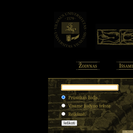
Žodynas
Išsami
Prūsiškas žodis
Visame žodyno tekste
Reikšmė