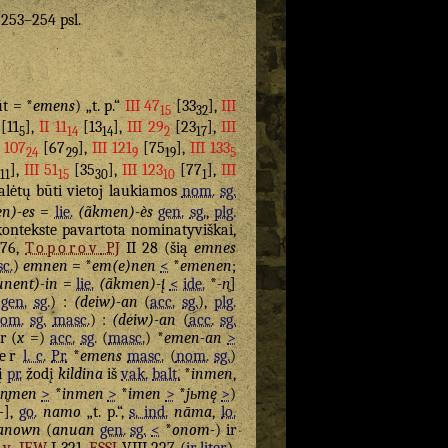
. 253–254 psl.
t = *
emens
) „t. p.“
III 47
[33
],
III
15
32
[11
],
II 11
[13
],
III 29
[23
],
III
5
14
14
2
17
I 107
[67
],
III 121
[75
],
III 133
24
29
9
19
5
],
III 51
[35
],
III 123
[77
],
III
11
15
30
10
1
lėtų būti vietoj laukiamos
nom.
sg.
n)-es
=
lie.
(ãkmen)-ès
gen.
sg.
,
plg.
ontekste pavartota nominatyviškai,
76,
Toporov
PJ
II 28 (šią
emnes
c.
)
emnen
= *
em(e)nen
<
*
emenen
;
nent)-in
=
lie.
(ãkmen)-į
<
ide.
*
-n̥
]
(
gen.
sg.
) :
(deiw)-an
(
acc.
sg.
),
plg.
om.
sg.
masc.
) :
(deiw)-an
(
acc.
sg.
ir (
x
=)
acc.
sg.
(
masc.
) *
emen-an
>
er
l. c.
Pr.
*
emens
masc.
(
nom.
sg.
)
šį
pr.
žodį
kildina
iš
vak.
balt.
*
inmen
,
n̥men
>
*
inmen
>
*
imen
>
*
jьmę
>
)
-
],
go.
namo
„t. p.“,
s. ind.
nāma
,
lo.
anown
(
anuan
gen.
sg.
<
*
onom-
) ir