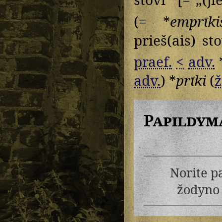
(= *
emprīkis
prieš(ais) st
praef.
<
adv.
*
adv.
) *
prīki
(
ž
Papildym
Norite p
žodyno 