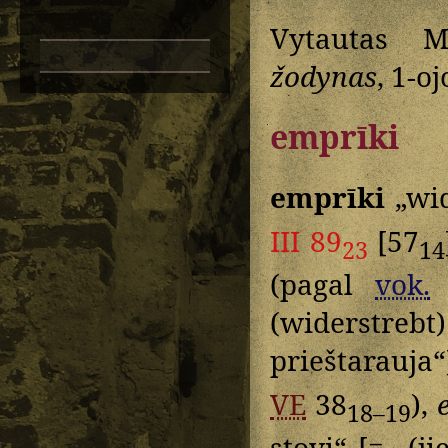
Vytautas M
žodynas
, 1-oj
emprīki
emprīki
„wid
III 89
[57
23
14
(pagal
vok.
(widerstre
prieštarauja
VE
38
),
18–19
stovi“ [= „(j