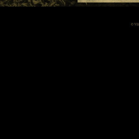
© Vil