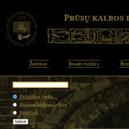
Prūsų kalbos
Žodynas
Išsami paieška
Rod
Prūsiškas žodis
Visame žodyno tekste
Reikšmė