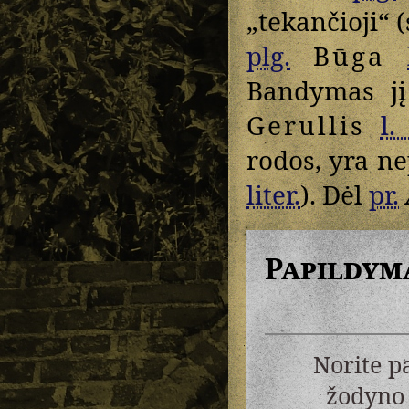
„tekančioji“ 
plg.
Būga
Bandymas jį 
Gerullis
l.
rodos, yra n
liter.
). Dėl
pr.
Papildym
Norite p
žodyno 