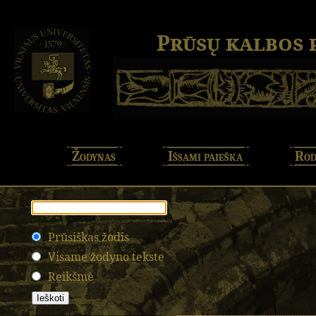
Prūsų kalbos
Žodynas
Išsami paieška
Rod
Prūsiškas žodis
Visame žodyno tekste
Reikšmė