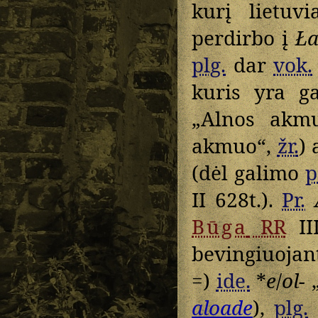
kurį lietuv
perdirbo į
Ł
plg.
dar
vok.
kuris yra g
„Alnos akm
akmuo“,
žr.
) 
(dėl galimo
p
II 628t.).
Pr.
Būga
RR
III
bevingiuojant
=)
ide.
*
e
/
ol-
„
aloade
),
plg.