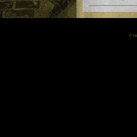
© Vil