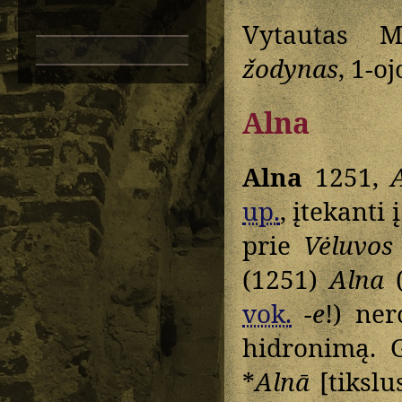
Vytautas M
žodynas
, 1-oj
Alna
Alna
1251,
up.
, įtekanti 
prie
Vėluvos
(1251)
Alna
(
vok.
-e
!) ne
hidronimą. G
*
Alnā
[tiksl