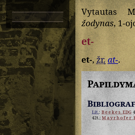
Vytautas M
žodynas
, 1-oj
et-
et-
,
žr.
at-
.
Papildym
Bibliograf
Lit.
:
Beekes
EDG
4
42t.;
Mayrhofer