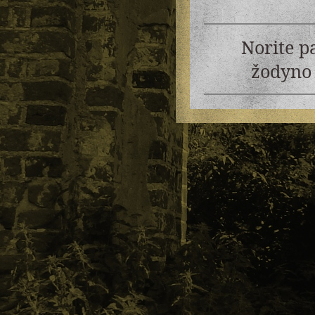
Norite p
žodyno 