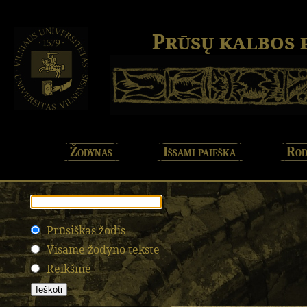
Prūsų kalbos
Žodynas
Išsami paieška
Rod
Prūsiškas žodis
Visame žodyno tekste
Reikšmė