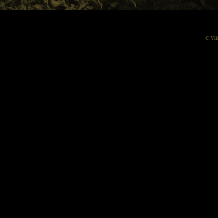
© Vil