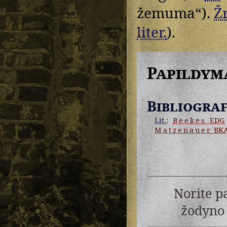
žemuma“).
Žr
liter.
).
Papildym
Bibliograf
Lit.
:
Beekes
EDG
Matzenauer
BK
Norite p
žodyno 