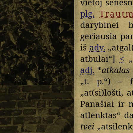
vietoj senes
plg.
Traut
darybinei b
geriausia pa
iš
adv.
„atgal(
atbulai“]
<
„a
adj.
*
atkalas
„t. p.“) – 
„at(si)lošti, a
Panašiai ir
atlenktas“ d
tvei
„atsilenkt