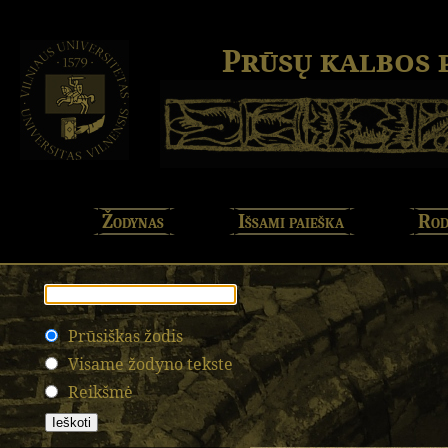
Prūsų kalbos
Žodynas
Išsami paieška
Rod
Prūsiškas žodis
Visame žodyno tekste
Reikšmė