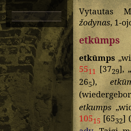
Vytautas M
žodynas
, 1-o
etkūmps
etkūmps
„wi
55
[37
], 
11
29
26
),
etk
5
(wiedergebor
etkumps
„wid
105
[65
] 
15
32
adv.
Taigi me