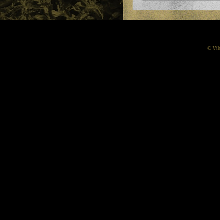
© Vil