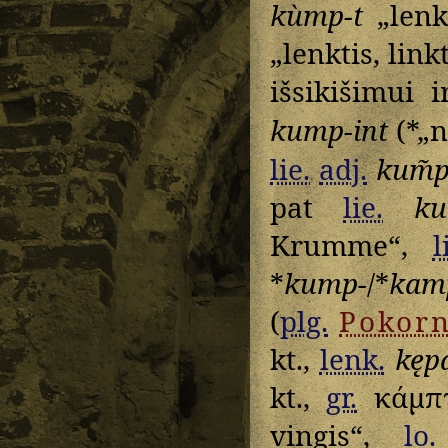
kùmp-t
„lenk
„lenktis, lin
išsikišimui 
kump-int
(*„n
lie.
adj.
kum̃
pat
lie.
ku
Krumme“,
l
*
kump-
/*
kam
(
plg.
Pokor
kt.,
lenk.
kęp
kt.,
gr.
κάμπ
vingis“,
lo.