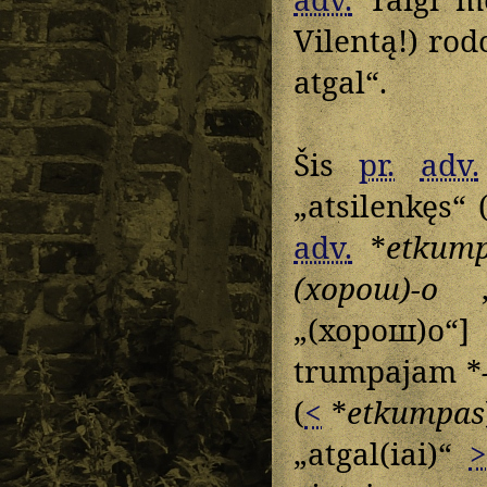
Vilentą!) rod
atgal“.
Šis
pr.
adv.
„atsilenkęs“ 
adv.
*
etkump
(хорош)-о
„(хорош)о“
trumpajam *
(
<
*
etkumpas
„atgal(iai)“
>