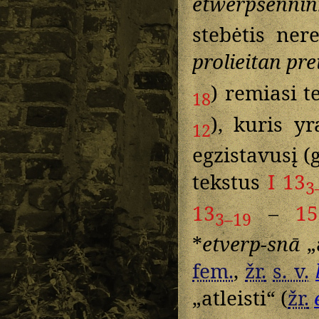
etwerpsenni
stebėtis ne
prolieitan pr
) remiasi 
18
), kuris y
12
egzistavusį (
tekstus
I 13
3
13
–
15
3–19
*
etverp-snā
„
fem.
,
žr.
s. v.
„atleisti“ (
žr.