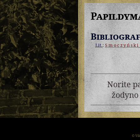
Papildym
Bibliograf
Lit.
:
Smoczyński
Norite p
žodyno 
© Vil