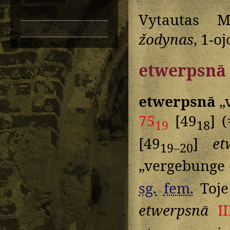
Vytautas M
žodynas
, 1-oj
etwerpsnā
etwerpsnā
„
75
[49
] 
19
18
[49
]
et
19–20
„vergebunge 
sg.
fem.
Toje 
etwerpsnā
I