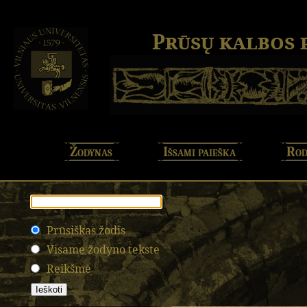
Prūsų kalbos
Žodynas
Išsami paieška
Rod
Prūsiškas žodis
Visame žodyno tekste
Reikšmė