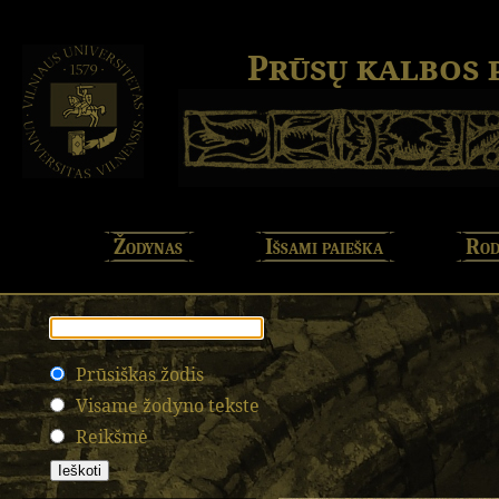
Prūsų kalbos
Žodynas
Išsami paieška
Rod
Prūsiškas žodis
Visame žodyno tekste
Reikšmė