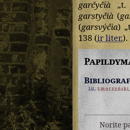
garčyčià
„t. 
garstyčià
(
ga
(
garsvýčia
) „
138 (
ir liter.
).
Papildym
Bibliograf
Lit.
:
Smoczyński
Norite p