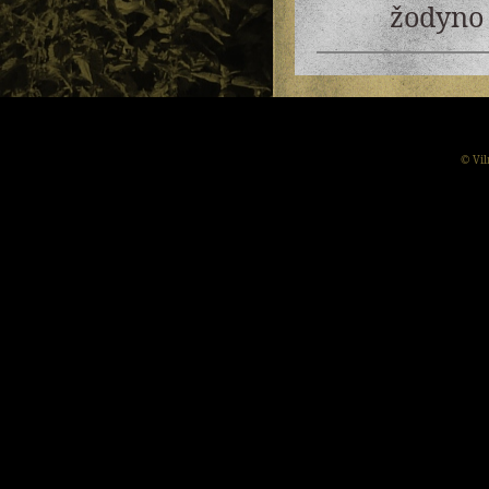
žodyno 
© Vil