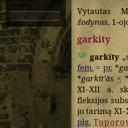
Vytautas M
žodynas
, 1-oj
garkity
328
garkity
„s
fem.
=
pr.
*
ga
*
garkītʹās
<
XI–XII a. s
fleksijos subs
jo tarimą XI–X
plg.
Toporo