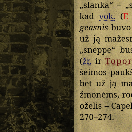
„slanka“ = „
kad
vok.
(
E
geasnis
buvo 
už ją mažes
„sneppe“ bus
(
žr.
ir
Topo
šeimos paukš
bet už ją ma
žmonėms, rod
oželis – Capel
270–274.