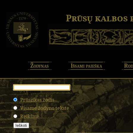
Prūsų kalbos
Žodynas
Išsami paieška
Rod
Prūsiškas žodis
Visame žodyno tekste
Reikšmė