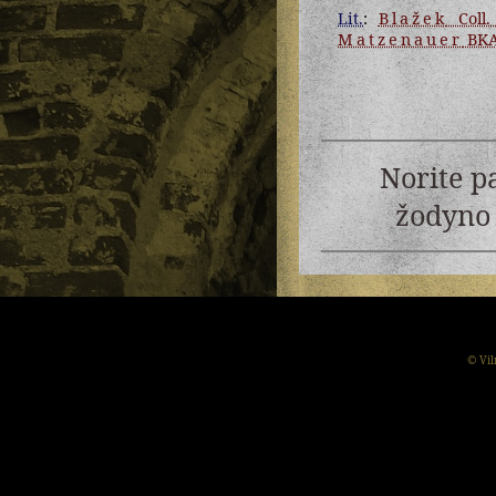
Lit.
:
Blažek
Coll. 
Matzenauer
BK
Norite p
žodyno 
© Vil