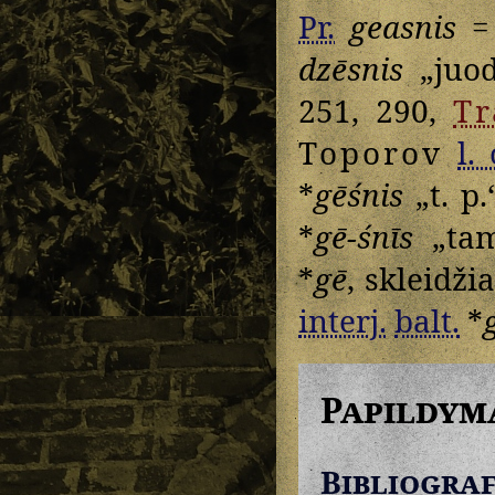
Pr.
geasnis
=
dzēsnis
„juod
251, 290,
T
Toporov
l. 
*
gēśnis
„t. p.
*
gē-śnīs
„tam 
*
gē
, skleidži
interj.
balt.
*
g
Papildym
Bibliograf