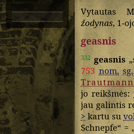
Vytautas M
žodynas
, 1-oj
geasnis
332
geasnis
„
753
nom.
sg.
Trautmann
jo reikšmės:
jau galintis 
>
kartu su
vo
Schnepfe“ = „