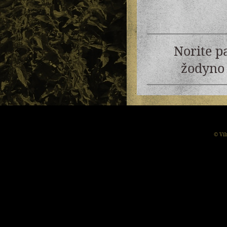
Norite p
žodyno 
© Vil