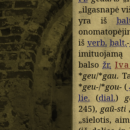
„ilgasnapė viš
yra iš
bal
onomatopėjinė
iš
verb.
balt.
-
imituojamą i
balso
žr.
Iv
*
geu
/*
gau
. T
*
geu-
/*
gou-
(
lie.
(
dial.
)
g
245),
gaũ-sti
„
„sielotis, ai