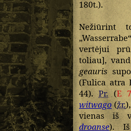
180t.).
Nežiūrint
„Wasserrabe
vertėjui pr
toliau], va
geauris
supon
(Fulica atra 
44).
Pr.
(
E 
witwago
(
žr.
)
vienas iš v
droanse
). I