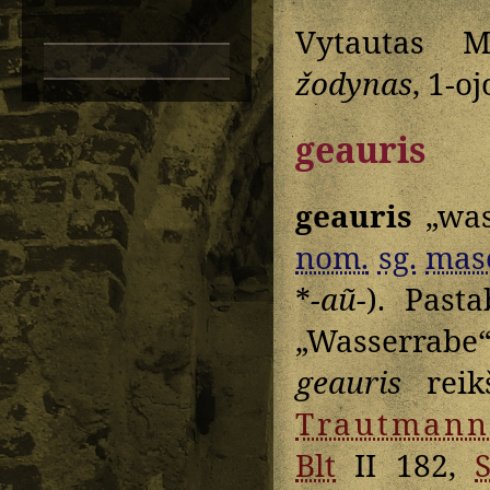
Vytautas M
žodynas
, 1-o
geauris
geauris
„was
nom.
sg.
mas
*
-aũ-
). Past
„Wasserrabe“ 
geauris
reik
Trautmann
Blt
II 182,