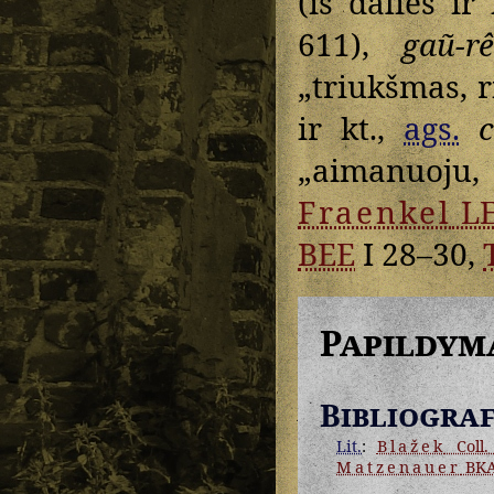
(iš dalies ir
611),
gaũ-rê
„triukšmas, 
ir kt.,
ags.
„aimanuoju,
Fraenkel
L
BEE
I 28–30,
Papildym
Bibliograf
Lit.
:
Blažek
Coll. 
Matzenauer
BK