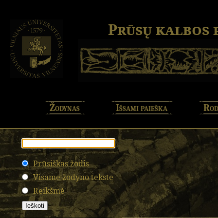
Prūsų kalbos
Žodynas
Išsami paieška
Rod
Prūsiškas žodis
Visame žodyno tekste
Reikšmė