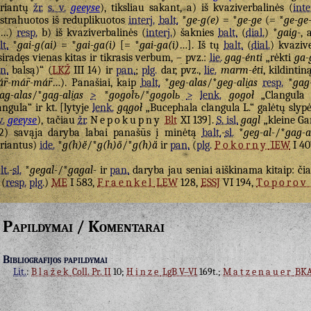
riantų
žr.
s. v.
geeyse
), tiksliau sakant, a) iš kvaziverbalinės (
inte
strahuotos iš reduplikuotos
interj.
balt.
*
ge-g(e)
= *
ge-ge
(= *
ge-ge
…)
resp.
b) iš kvaziverbalinės (
interj.
) šaknies
balt.
(
dial.
) *
gaig-
, 
lt.
*
gai-g(ai)
= *
gai-ga(i)
[= *
gai-ga(i)
…]. Iš tų
balt.
(
dial.
) kvaziv
siradęs vienas kitas ir tikrasis verbum, – pvz.:
lie.
gag-énti
„rėkti
ga-
n.
balsą)“ (
LKŽ
III 14) ir
pan.
;
plg.
dar, pvz.,
lie.
marm-ė́ti
, kildintin
r̃-már̃-már̃
…). Panašiai, kaip
balt.
*
geg-alas
/*
geg-ali̯as
resp.
*
gag
ag-alas
/*
gag-ali̯as
>
*
gogolъ
/*
gogolь
>
lenk.
gogoł
„Clangula 
angula“ ir kt. [lytyje
lenk.
gągoł
„Bucephala clangula L.“ galėtų slyp
v.
geeyse
), tačiau
žr.
Nepokupny
Blt
XI 139].
S. isl.
gagl
„kleine Ga
2) savąja daryba labai panašūs į minėtą
balt.
-
sl.
*
geg-al-
/*
gag-a
riantus)
ide.
*
g(h)ē̆
/*
g(h)ō̆
/*
g(h)ā̆
ir
pan.
(
plg.
Pokorny
IEW
I 40
lt.
-
sl.
*
gegal-
/*
gagal-
ir
pan.
daryba jau seniai aiškinama kitaip: či
(
resp.
plg.
)
ME
I 583,
Fraenkel
LEW
128,
ESSJ
VI 194,
Toporov
Papildymai / Komentarai
Bibliografijos papildymai
Lit.
:
Blažek
Coll. Pr. II
10;
Hinze
LgB V–VI
169t.;
Matzenauer
BKA