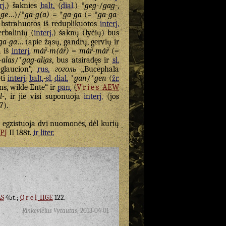
rj.
) šaknies
balt.
(
dial.
) *
geg-
/
gag-
,
-ge
…)/*
ga-g(a)
= *
ga-ga
(= *
ga-ga-
abstrahuotos iš reduplikuotos
interj.
erbalinių (
interj.
) šaknų (lyčių) bus
ga-ga
… (apie žąsų, gandrų, gervių ir
ą iš
interj.
már̃-m(ár̃)
=
már̃-már̃
(=
-alas
/*
gag-ali̯as
, bus atsiradęs ir
sl.
glaucion“,
rus.
гоголь
„Bucephala
ėti
interj.
balt.
-
sl.
dial.
*
gan
/*
gen
(
žr.
ns, wilde Ente“ ir
pan.
(
Vries
AEW
l-
, ir jie visi suponuoja
interj.
(jos
7).
a egzistuoja dvi nuomonės, dėl kurių
PJ
II 188t.
ir liter.
S
45t.;
Orel
HGE
122.
Rinkevičius Vytautas
,
2013-04-01