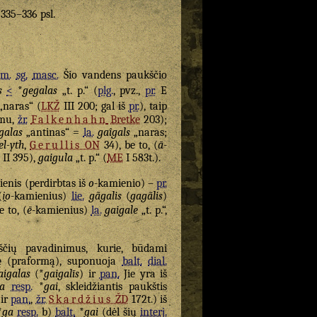
. 335–336 psl.
m.
sg.
masc.
Šio vandens paukščio
s
<
*
gegalas
„t. p.“ (
plg.
, pvz.,
pr.
E
„naras“ (
LKŽ
III 200; gal iš
pr.
), taip
zmu,
žr.
Falkenhahn
Bretke
203);
galas
„antinas“ =
la.
gaîgals
„naras;
el-yth
,
Gerullis
ON
34), be to, (
ā
-
II 395),
gaigula
„t. p.“ (
ME
I 583t.).
enis (perdirbtas iš
o
-kamienio) –
pr.
(
i̯o
-kamienius)
lie.
gãgalis
(
gagãlis
)
e to, (
ē
-kamienius)
la.
gaigale
„t. p.“,
ščių pavadinimus, kurie, būdami
tę (praformą), suponuoja
balt.
dial.
aigalas
(*
gaigalīs
) ir
pan.
Jie yra iš
a
resp.
*
gai
, skleidžiantis paukštis
 ir
pan.
,
žr.
Skardžius
ŽD
172t.) iš
*
ga
resp.
b)
balt.
*
gai
(dėl šių
interj.