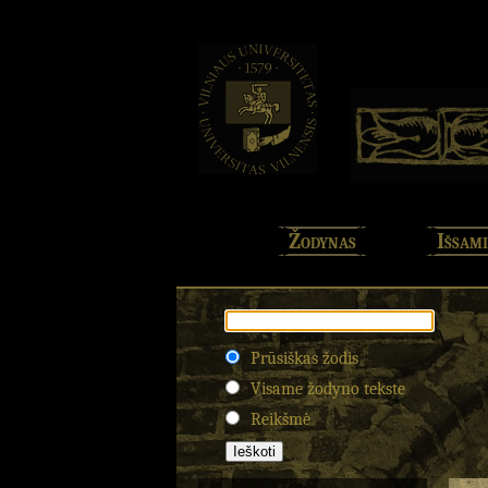
Žodynas
Išsami
Prūsiškas žodis
Visame žodyno tekste
Reikšmė