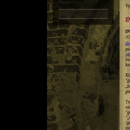
Vy
g
ge
(C
de
p
pl
žu
ka
Ki
*
g
„ž
ga
Tu
on
*
g
*„
(p
in