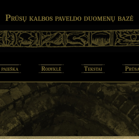
Prūsų kalbos paveldo duomenų bazė
 paieška
Rodyklė
Tekstai
Prūsa