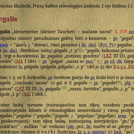
tautas Mažiulis,
Prūsų kalbos etimologijos žodynas
, 1-ojo leidimo 1 t
egalis
galis
„kleinetuͤcher (kleiner Taucher) – mažasis naras“
E 759
no
i
olymbus minor) pavadinimas galėtų būti
o
-kamienis –
pr.
*
gegal
i
ywis
= *
deiv
s
<
*
deivas
), visai panašus į
lie.
dial.
(
Ryt. Pr.
)
gegalas
at
lie.
dial.
(Bretkūno raštų)
giegals
„t. p.“(= *
gegals
, laikomas prūsi
g.
(irgi
o
-kamienius)
lie.
gagalas
„antinas; gandras“ (
LKŽ
III 13),
gaĩ
vėdra“ (
ME
I 584) =
pr.
*
gaigal-
„naras ar
pan.
“ (
→
pr.
ež.
dk.
Gayg
mienius)
la.
gaĩgala
(
gaîgala
,
gàigala
) „t. p.“ (dėl jo
žr.
dar
Būga
RR
tose, t. y. ne E žodynėlio,
pr.
šnektose galėjo šis
pr.
žodis būti ir
i̯o
-kami
egalīs
„(mažasis) naras“ (o gal ir E
gegalis
=
pr.
*
gegalīs
??),
plg.
336
ąsinas“ (
LKŽ
III 13),
la.
gaigalis
„naras; žuvėdra“,
gaigulis
„t. p.“ b
igule
„t. p.“ (
ME
I 583t.).
rime baltų tarmėse įvairuojančius tam tikrų vandens pauk
omatopėjinės kilmė̃s ir etimologiškai nesuvedami į vieną proly
egalas
/*
gagalas
(*
gegalīs
/*
gagalīs
<
*
gegali̯as
/*
gagali̯as
)
resp.
*
g
(pasikartojantį) tam tikrą balsą, imituojamą interjekcijos *
ge
/*
g
aukščiai)“ – sufikso *
-al-
vediniai (
plg.
, pvz.,
lie.
mar̃m-al-as
„plepys“
terjekcijos (ėjusios ir
verbi
funkcijas,
žr.
s. v.
geeyse
) a)
balt.
*
ge
/