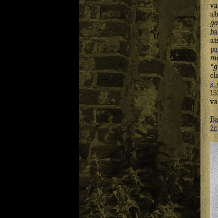
va
ab
ga
ba
at
pa
má
*
g
cl
s. 
15
va
Ba
žr.