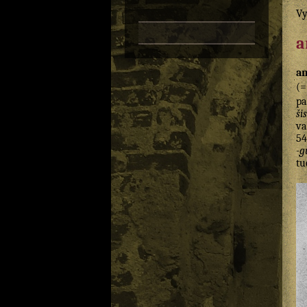
Vy
a
a
(
pa
ši
va
54
-g
tu