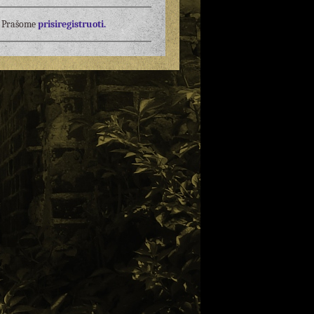
į? Prašome
prisiregistruoti.