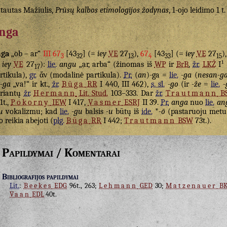
tautas Mažiulis,
Prūsų kalbos etimologijos žodynas
, 1-ojo leidimo 1 t.
nga
nga
„ob – ar“
III 67
[43
] (=
iey
VE
27
),
67
[43
] (=
iey
VE
27
)
3
32
13
4
33
15
=
iey
VE
27
):
lie.
angu
„ar, arba“ (žinomas iš
WP
ir
BrB
,
žr.
LKŽ
I¹ 
17
rtikula),
gr.
ἄν
(modalinė partikula).
Pr.
(
an
)-ga =
lie.
-ga
(
nesan-g
s-ga
„va!“ ir kt.,
žr.
Būga
RR
I 440, III 462),
s. sl.
-go
(ir
-že
=
lie.
-
riantų
žr.
Hermann
Lit. Stud.
103–333. Dar
žr.
Trautmann
B
1t.,
Pokorny
IEW
I 417,
Vasmer
ESRJ
II 39.
Pr.
anga
nuo
lie.
an
u
vokalizmu; kad
lie.
-gu
balsis
-u
būtų iš
ide.
*
-ō
(pastaruoju metu 
o reikia abejoti (
plg.
Būga
RR
I 442;
Trautmann
BSW
73t.).
Papildymai / Komentarai
Bibliografijos papildymai
Lit.
:
Beekes
EDG
96t., 263;
Lehmann
GED
30;
Matzenauer
BK
Vaan
EDL
40t.