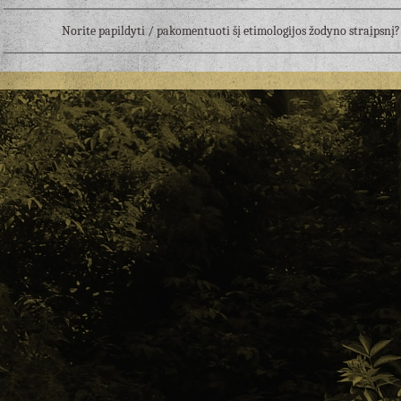
Norite papildyti / pakomentuoti šį etimologijos žodyno straipsn