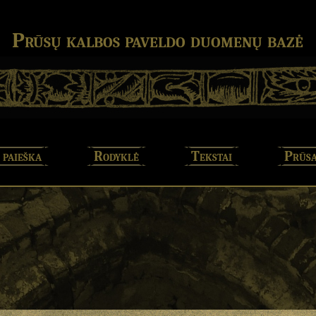
Prūsų kalbos paveldo duomenų bazė
 paieška
Rodyklė
Tekstai
Prūsa