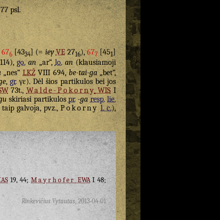
 77 psl.
,
67
[43
] (=
iey
VE
27
),
67
[45
]
6
34
16
7
1
114),
go.
an
„ar“,
lo.
an
(klausiamoji
a
„nes“
LKŽ
VIII 694,
be-tai-ga
„bet“,
ge
,
gr.
γε
). Dėl šios partikulos bei jos
SW
73t.,
Walde-Pokorny
WIS
I
gu
skiriasi partikulos
pr.
-ga
resp.
lie.
taip galvoja, pvz.,
Pokorny
l. c.
),
AS
19, 44;
Mayrhofer
EWA
I 48;
Rinkevičius Vytautas
,
2013-04-01