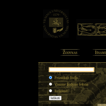
Žodynas
Išsami
Prūsiškas žodis
Visame žodyno tekste
Reikšmė