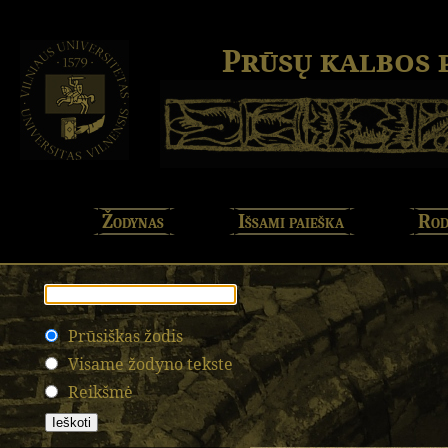
Prūsų kalbos
Žodynas
Išsami paieška
Rod
Prūsiškas žodis
Visame žodyno tekste
Reikšmė