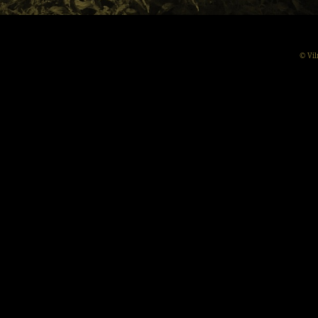
© Vil