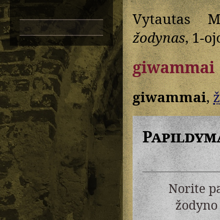
Vytautas M
žodynas
, 1-oj
giwammai
giwammai
,
ž
Papildym
Norite p
žodyno 