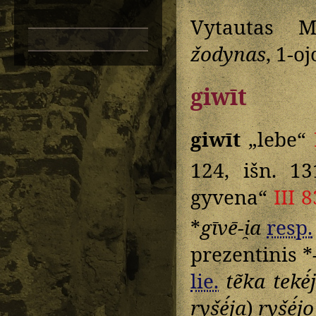
Vytautas M
žodynas
, 1-o
giwīt
giwīt
„lebe“
124, išn. 1
gyvena“
III 8
*
gīvē-i̯a
resp.
prezentinis *
lie.
tẽka tekė́
ryšė́ja
)
ryšė́jo