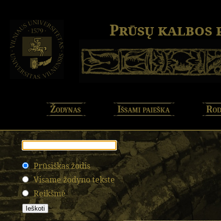
Prūsų kalbos
Žodynas
Išsami paieška
Rod
Prūsiškas žodis
Visame žodyno tekste
Reikšmė