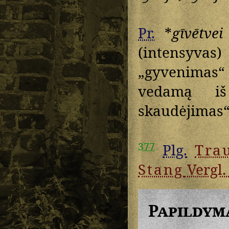
Pr.
*
gīvētvei
(intensyvas)
„gyvenimas“
vedamą 
skaudėjimas“, 
377
Plg.
Tra
Stang
Vergl. 
Papildym