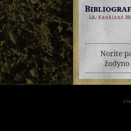
Bibliograf
Lit.
:
Kaukienė
Blt
Norite p
žodyno 
© Vil