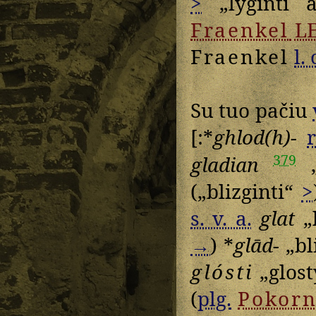
>
„lyginti 
Fraenkel
L
Fraenkel
l. 
Su tuo pačiu
[:*
ghlod(h)-
379
gladian
„
(„blizginti“
>
s. v. a.
glat
„l
→
) *
glād-
„bli
glósti
„glosty
(
plg.
Pokor