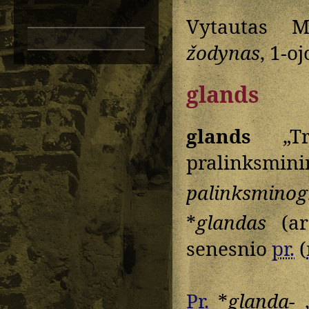
Vytautas M
žodynas
, 1-o
glands
glands
„Tro
pralinksmin
palinksmino
*
glandas
(a
senesnio
pr.
(
Pr.
*
glanda-
„