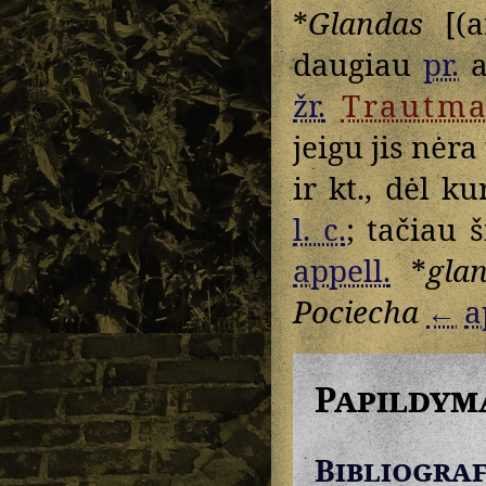
*
Glandas
[(a
daugiau
pr.
a
žr.
Trautm
jeigu jis nėr
ir kt., dėl k
l. c.
; tačiau 
appell.
*
gla
Pociecha
←
a
Papildym
Bibliograf