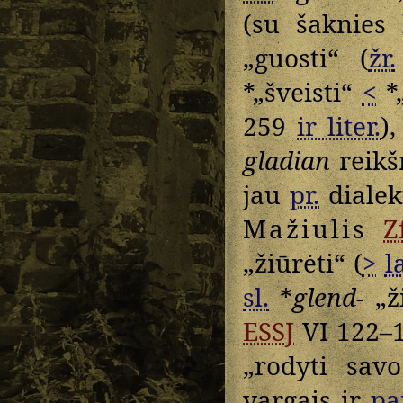
(su šaknies 
„guosti“ (
žr.
*„šveisti“
<
*„
259
ir liter.
)
gladian
reikš
jau
pr.
dialekt
Mažiulis
Z
„žiūrėti“ (
>
l
sl.
*
glend-
„ži
ESSJ
VI 122–1
„rodyti sa
vargais ir
pa