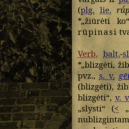
(
plg.
lie.
rū́
*„žiūrėti ko
rūpinasi
tv
Verb.
balt.
-
sl
*„blizgėti, ž
pvz.,
s. v.
gē
(blizgėti), ži
blizgėti“,
v. v
„slysti“ (
<
„b
nublizginta