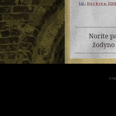
Lit.
:
Derksen
EDS
Norite p
žodyno 
© Vil