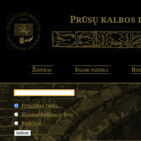
Prūsų kalbos
Žodynas
Išsami paieška
Rod
Prūsiškas žodis
Visame žodyno tekste
Reikšmė