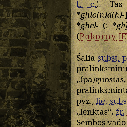
l. c.
). Ta
*
ghlo(n)d(h)-
*
ghel-
(: *
ghl
(
Pokorny
I
Šalia
subst.
p
pralinksmin
„(pa)guosta
pralinksmin
pvz.,
lie.
subs
„lenktas“,
žr.
Sembos vado 