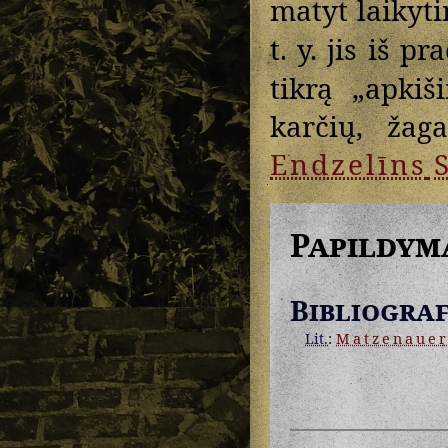
matyt laikyt
t. y. jis iš p
tikrą „apkiš
karčių, žag
Endzelīns
S
Papildym
Bibliograf
Lit.
:
Matzenaue