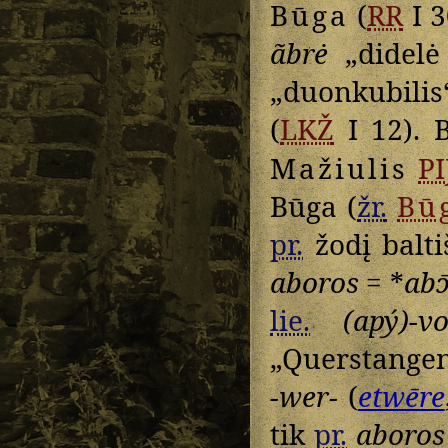
Būga
(
RR
I 3
ãbrė
„didelė 
„duonkubilis
(
LKŽ
I 12). B
Mažiulis
PI
Būga (
žr.
Bū
pr.
žodį balt
aboros
= *
abɔ̄
lie.
(apý)-vo
„Querstangen 
-wer-
(
etwēre
tik
pr.
aboros