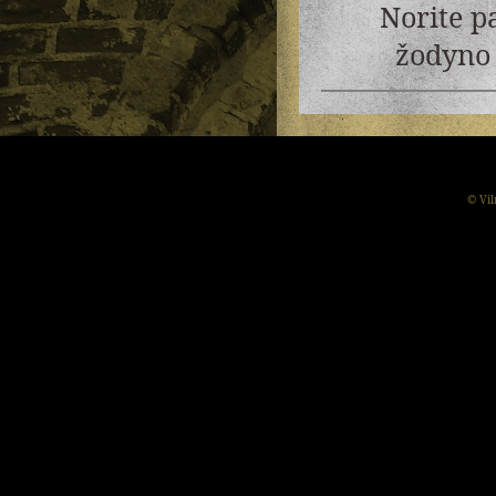
Norite p
žodyno 
© Vil