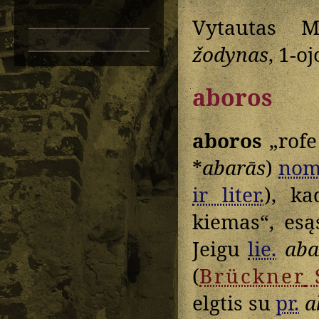
Vytautas M
žodynas
, 1-o
aboros
aboros
„rofe
*
abarās
)
nom
ir liter.
), ka
kiemas“, esą
Jeigu
lie.
aba
(
Brückner
elgtis su
pr.
a