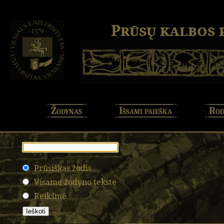
Prūsų kalbos
Žodynas
Išsami paieška
Rod
Prūsiškas žodis
Visame žodyno tekste
Reikšmė