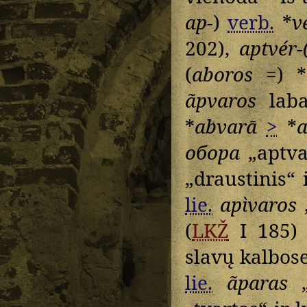
ap-
)
verb.
*
v
202),
aptvér-(
(
aboros
=) *
ãpvaros
laba
*
abvarā
>
*
a
обора
„aptva
„draustinis“ i
lie.
apìvaros
„
(
LKŽ
I 185)
slavų kalbose
lie.
ãparas
„