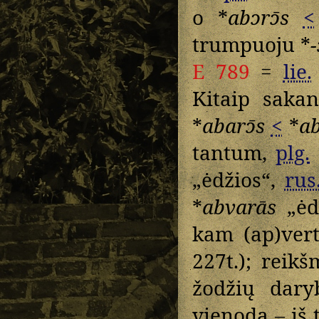
o *
abɔrɔ̄s
<
trumpuoju *
-
E 789
=
lie.
Kitaip saka
*
abarɔ̄s
<
*
a
tantum,
plg.
„ėdžios“,
rus
*
abvarās
„ėd
kam (ap)vert
227t.); reik
žodžių dary
vienoda – iš 