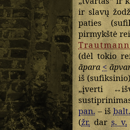
„tvartas“ ir k
ir slavų žod
paties (suf
pirmykštė rei
Trautmann
(dėl tokio 
ãpara
<
ãpva
iš (sufiksinio
„įverti ↔i
sustiprinima
pan.
– iš
balt
(
žr.
dar
s. v.