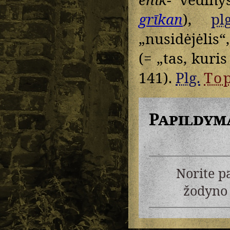
grīkan
),
plg
„nusidėjėlis“,
(= „tas, kuris
141).
Plg.
To
Papildym
Norite p
žodyno 