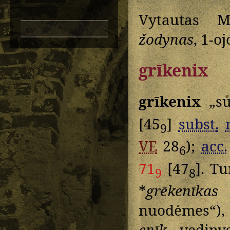
Vytautas M
žodynas
, 1-oj
grīkenix
grīkenix
„su
[45
]
subst.
9
VE
28
);
acc.
6
71
[47
]. T
9
8
*
grēkenīkas
„
nuodėmes“), 
enīk-
vediny