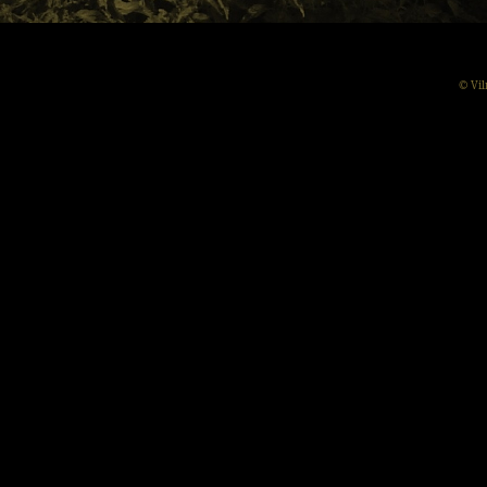
© Vil