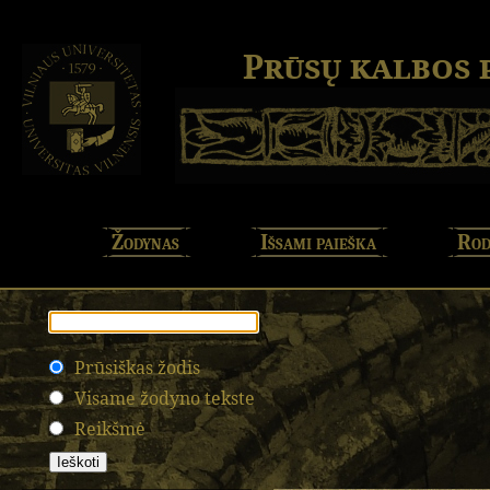
Prūsų kalbos
Žodynas
Išsami paieška
Rod
Prūsiškas žodis
Visame žodyno tekste
Reikšmė