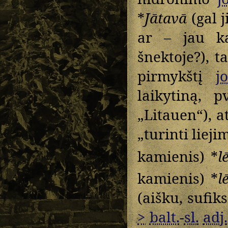
*
Jātavā
(gal j
ar – jau k
šnektoje?), t
pirmykštį
jo
laikytiną, p
„Litauen“), a
„turinti liej
kamienis) *
l
kamienis) *
l
(aišku, sufik
>
balt.
-
sl.
adj.