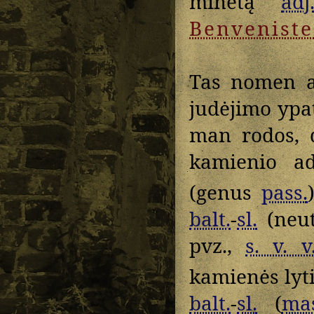
minėtą
adj
Benveniste
Tas nomen 
judėjimo yp
man rodos, 
kamienio a
(genus
pass.
balt.
-
sl.
(neu
pvz.,
s. v. v
kamienės lyti
balt.
-
sl.
(
mas