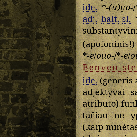
ide.
*
-(u)u̯o-
/
adj.
balt.
-
sl.
substantyv
(apofoninis!)
*
-e
/
ou̯o-
/*
-e
/
o
Benveniste
ide.
(generis 
adjektyvai s
atributo) funk
tačiau ne y
(kaip minėta