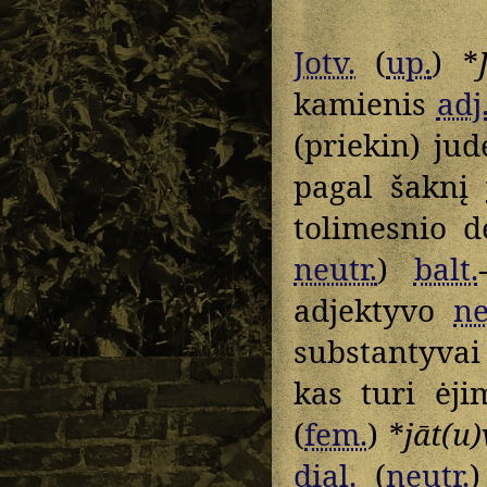
Jotv.
(
up.
) *
kamienis
adj
(priekin) ju
pagal šaknį
tolimesnio 
neutr.
)
balt.
adjektyvo
ne
substantyvai
kas turi ėji
(
fem.
) *
jāt(u
dial.
(
neutr.