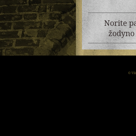
Norite p
žodyno 
© Vil