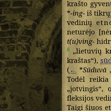
krašto gyvent
*
-ing-
iš tikrų
vedinių
etn
neturėjo [nė
t(u)ving-
hidr
8
„lietuvių k
kraštas“),
sūd
(
←
*
Sūduvā
„
Todėl reiki
„jotvingis“,
fleksijos ved
Taigi šiuos e