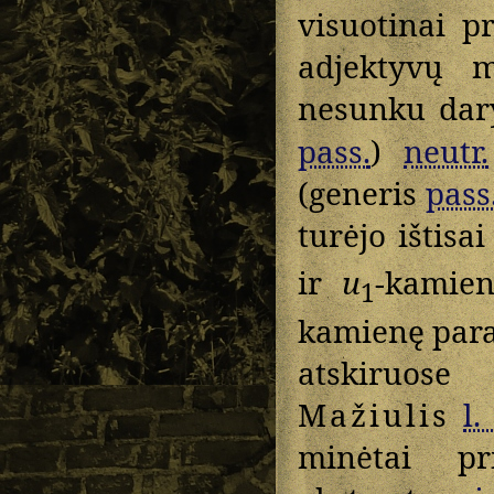
visuotinai p
adjektyvų m
nesunku dary
pass.
)
neutr.
(generis
pass
turėjo ištisa
ir
u
-kamien
1
kamienę para
atskiruose
Mažiulis
l.
minėtai p