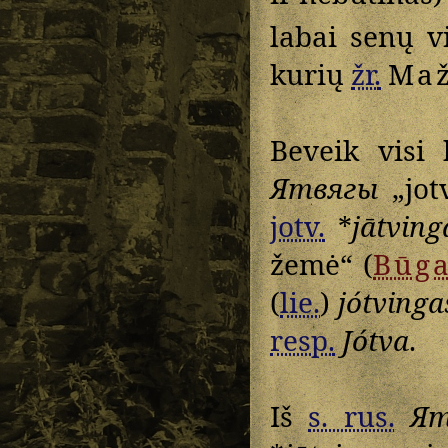
labai senų v
kurių
žr.
Maž
Beveik visi 
Ятвягы
„jotv
jotv.
*
jātving
žemė“ (
Būg
(
lie.
)
jótvinga
resp.
Jótva
.
Iš
s. rus.
Ят