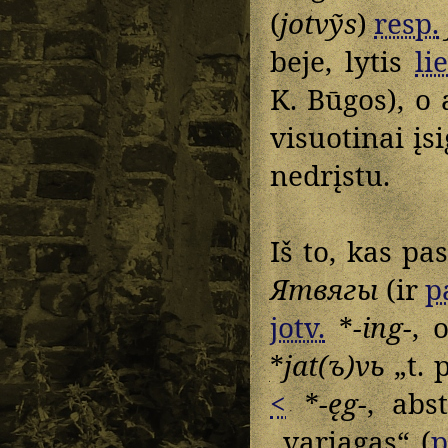
(
jotvỹs
)
resp.
beje, lytis
lie
K. Būgos), o 
visuotinai įs
nedrįstu.
Iš to, kas pa
Ятвягы
(ir
p
jotv.
*
-ing-
, 
*
jat(ъ)vь
„t. 
<
*
-ęg-
, abs
„variagas“ (
p