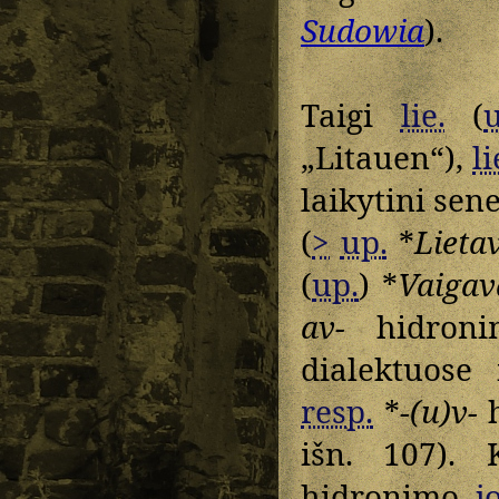
Sudowia
).
Taigi
lie.
(
„Litauen“),
li
laikytini sen
(
>
up.
*
Lieta
(
up.
) *
Vaigav
av-
hidronim
dialektuose
resp.
*
-(u)v-
h
išn. 107).
hidronimo
j