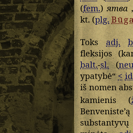
(
fem.
)
ятва
„
kt. (
plg.
Būg
Toks
adj.
b
fleksijos (k
balt.
-
sl.
(
neu
ypatybė“
<
id
iš nomen abs
kamienis (
Benveniste
substantyvų 