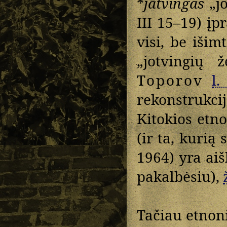
*
jātvingas
„jo
III 15–19) įpr
visi, be išim
„jotvingių 
Toporov
l.
rekonstrukci
Kitokios etn
(ir ta, kurią 
1964) yra aiš
pakalbėsiu),
Tačiau etno