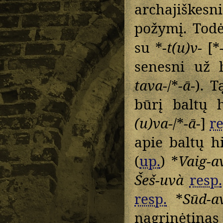
archajiške
požymį. Todė
su *
-t(u)v-
[*
senesni už 
tava-
/*
-ā-
). 
būrį baltų 
(u)va-
/*
-ā-
]
re
apie baltų 
(
up.
) *
Vaig-a
Šeš-uvà
resp.
resp.
*
Sūd-a
nagrinėtina