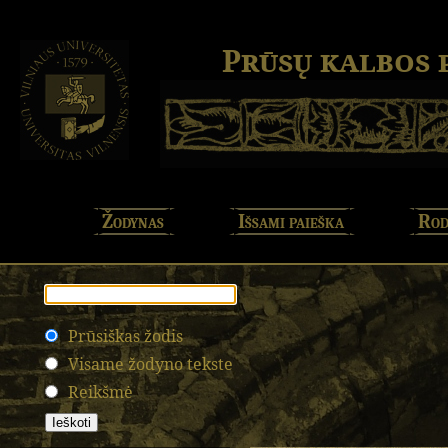
Prūsų kalbos
Žodynas
Išsami paieška
Rod
Prūsiškas žodis
Visame žodyno tekste
Reikšmė