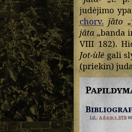
judėjimo yp
chorv.
jȁto
„
jȃta
„banda i
VIII 182). H
Jot-ùlė
gali sl
(priekin) juda
Papildym
Bibliograf
Lit.
:
Adams
DTB
6