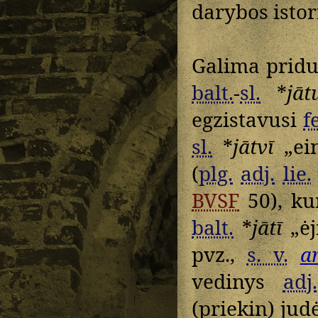
darybos isto
Galima pridu
balt.
-
sl.
*
jāt
egzistavusi
f
sl.
*
jātvī
„ein
(
plg.
adj.
lie.
BVSF
50), kur
balt.
*
jātī
„ėj
pvz.,
s. v.
a
vedinys
adj.
(priekin) jud