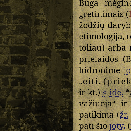
Būga mėgino
gretinimais (
žodžių darybo
etimologija, o
toliau) arba 
prielaidos (
hidronime
jo
„
eiti
,
(priek
ir kt.)
<
ide.
*
važiuoja“ ir
patikima (
žr.
pati šio
jotv.
(