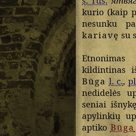
s. rus.
ятвя
kurio (kaip p
nesunku paa
kariavę
su s
Etnonima
kildintinas
Būga
l. c.
,
pl
nedidelės u
seniai išnyk
apylinkių up
aptiko
Būga