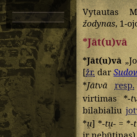
Vytautas M
žodynas
, 1-o
*Jāt(u)vā
*Jāt(u)vā
„Jo
[
žr.
dar
Sudo
*
Jātvā
resp.
virtimas *
-t
bilabialiu
jot
*
u̯
] *
-tu̯- =
*
-t
ir nebūtinas)