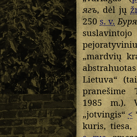
ягъ
, dėl jų
žr
250
s. v.
Буря
suslavint
pejoratyvini
„mardvių kra
abstrahuot
Lietuva“ (ta
pranešime T
1985 m.). 
„jotvingis“
<
kuris, tiesa