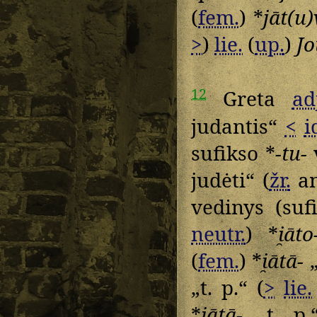
(
fem.
) *
jāt(u
>
)
lie.
(
up.
)
Jo
12
Greta
ad
judantis“
<
i
sufikso *
-tu-
judėti“ (
žr.
an
vedinys (suf
neutr.
) *
i̯āto
(
fem.
) *
i̯ātā-
„
„t. p.“ (
>
lie.
*
jātā-
„t. p