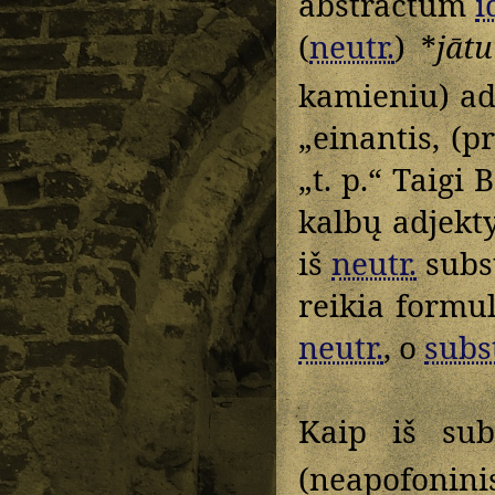
abstractum
i
(
neutr.
) *
jātu
kamieniu) a
„einantis, (p
„t. p.“ Taigi
kalbų adjekty
iš
neutr.
subs
reikia formul
neutr.
, o
subs
Kaip iš sub
(neapofonini