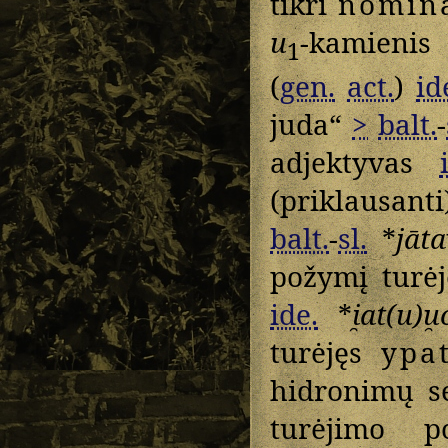
tikri
nomina
u
-kamienis
1
(
gen.
act.
)
id
juda“
>
balt.
-
adjektyvas
(priklausanti
balt.
-
sl.
*
jāta
požymį turėj
ide.
*
i̯at(u)u̯
turėjęs
ypa
hidronimų s
turėjimo p