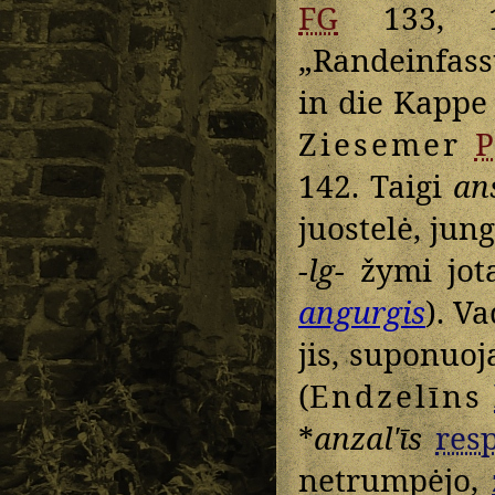
FG
133, 
„Randeinfass
in die Kapp
Ziesemer
P
142. Taigi
an
juostelė, jun
-lg-
žymi jot
angurgis
). Va
jis, suponuo
(
Endzelīns
*
anzalʹīs
resp
netrumpėjo,