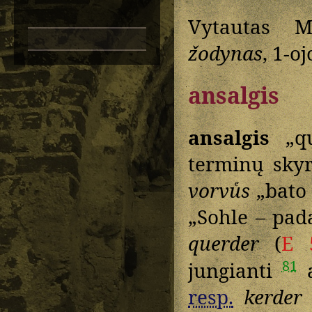
Vytautas M
žodynas
, 1-o
ansalgis
ansalgis
„qu
terminų skyr
vorvuͤs
„bato 
„Sohle – pada
querder
(
E 
81
jungianti
a
resp.
kerder