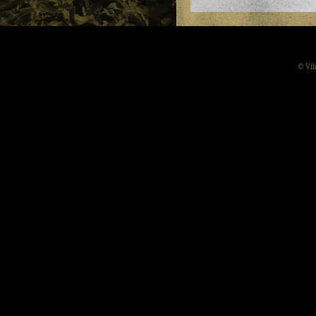
© Vil