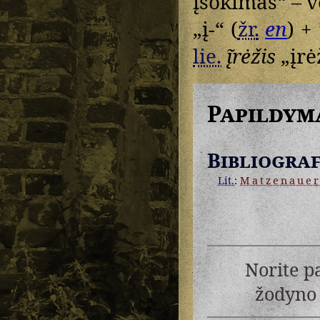
įšokimas“ – v
„į-“ (
žr.
en
) +
lie.
į̃rėžis
„įrė
Papildym
Bibliograf
Lit.
:
Matzenaue
Norite p
žodyno 