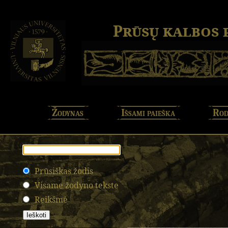
Prūsų kalbos
Žodynas
Išsami paieška
Rod
Prūsiškas žodis
Visame žodyno tekste
Reikšmė