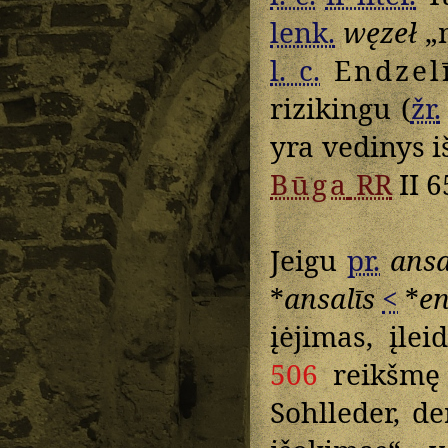
lenk.
węzeł
„m
l. c.
Endzel
rizikingu (
žr.
yra vedinys 
Būga
RR
II 6
Jeigu
pr.
ansa
*
ansalīs
<
*
en
įėjimas, įlei
506
reikšmę 
Sohlleder, d