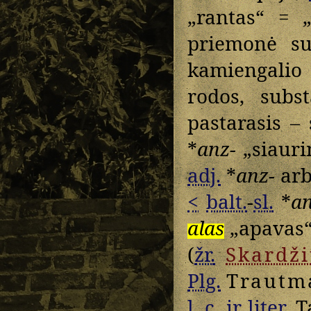
„rantas“ = 
priemonė su
kamiengalio
rodos, subs
pastarasis –
*
anz-
„siaurin
adj.
*
anz-
arb
<
balt.
-
sl.
*
an
alas
„apavas“
(
žr.
Skardži
Plg.
Trautm
l. c.
ir liter.
T