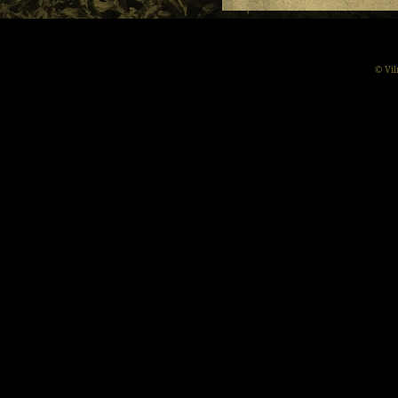
© Vil