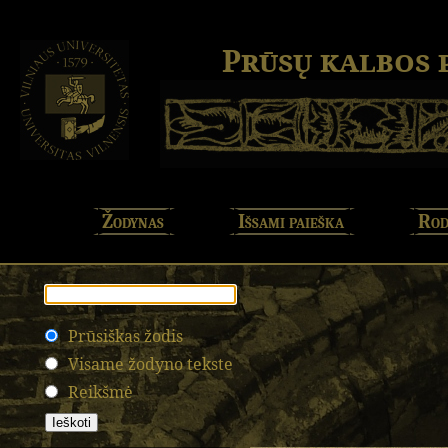
Prūsų kalbos
Žodynas
Išsami paieška
Rod
Prūsiškas žodis
Visame žodyno tekste
Reikšmė