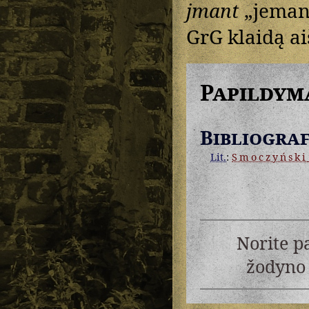
jmant
„jeman
GrG klaidą a
Papildym
Bibliograf
Lit.
:
Smoczyński
Norite p
žodyno 