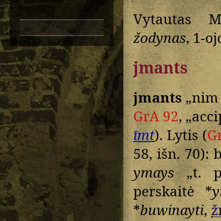
Vytautas M
žodynas
, 1-oj
jmants
jmants
„nim 
GrA 92
, „acc
īmt
). Lytis (
G
58, išn. 70):
ymays
„t. p
perskaitė *
y
*
buwinayti
,
ž