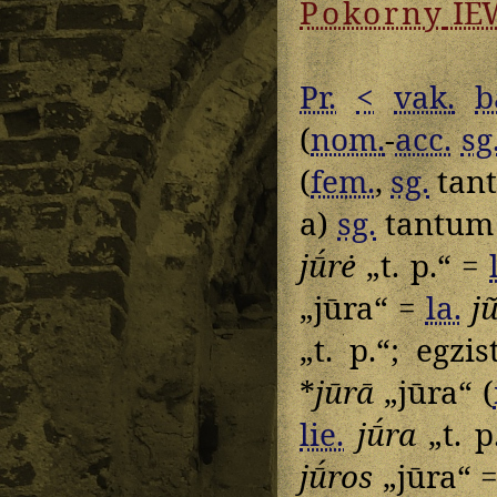
Pokorny
IE
Pr.
<
vak.
b
(
nom.
-
acc.
sg
(
fem.
,
sg.
tant
a)
sg.
tantu
jū́rė
„t. p.“ =
„jūra“ =
la.
j
„t. p.“; egz
*
jūrā
„jūra“ (
lie.
jū́ra
„t. p
jū́ros
„jūra“ 