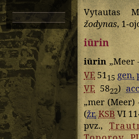
Vytautas M
žodynas
, 1-o
iūrin
iūrin
„Meer 
VE
51
gen.
15
VE
58
)
acc
22
„mer (Meer) 
(
žr.
KSB
VI 114
pvz.,
Trau
Toporov
PJ