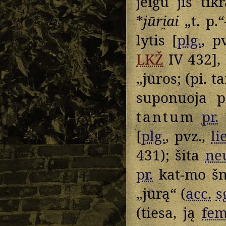
jeigu jis ti
*
jūri̯ai
„t. p.
lytis [
plg.
, p
LKŽ
IV 432],
„jūros; (pi. t
suponuoja 
tantum
pr.
[
plg.
, pvz.,
li
431); šita
neu
pr.
kat-mo šne
„jūrą“ (
acc.
s
(tiesa, ją
fem