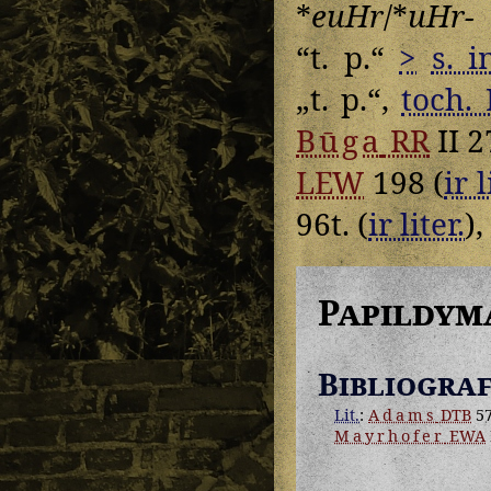
*
euHr
/*
uHr-
“t. p.“
>
s. i
„t. p.“,
toch. 
Būga
RR
II 2
LEW
198 (
ir l
96t. (
ir liter.
),
Papildym
Bibliograf
Lit.
:
Adams
DTB
57
Mayrhofer
EWA