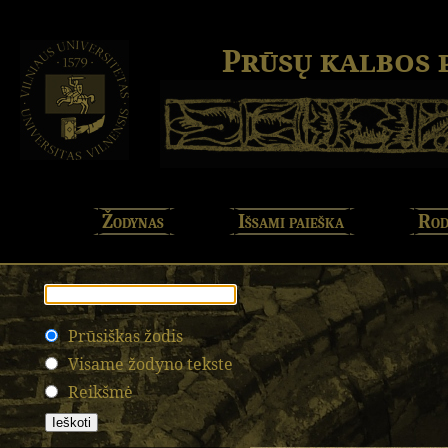
Prūsų kalbos
Žodynas
Išsami paieška
Rod
Prūsiškas žodis
Visame žodyno tekste
Reikšmė