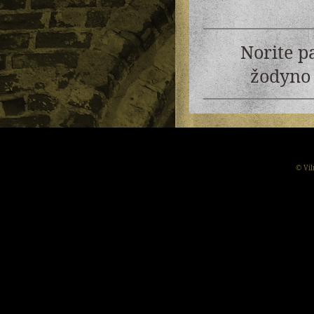
Norite p
žodyno 
© Vil