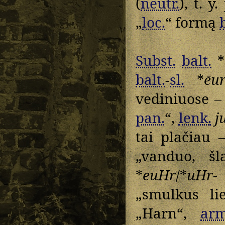
(
neutr.
), t. 
„
loc.
“ formą
Subst.
balt.
*
balt.
-
sl.
*
ēu
vediniuose 
pan.
“,
lenk.
j
tai plačiau
„vanduo, š
*
euHr
/*
uHr-
„smulkus li
„Harn“,
arm