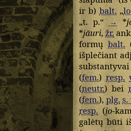
ir b)
balt.
„
lo
„t. p.“
→
*
j
*
jāuri
,
žr.
anks
formų
balt.
išplečiant ad
substantyva
(
fem.
)
resp.
(
neutr.
) bei
(
fem.
),
plg.
s. 
resp.
(
i̯o
-kam
galėtų būti 