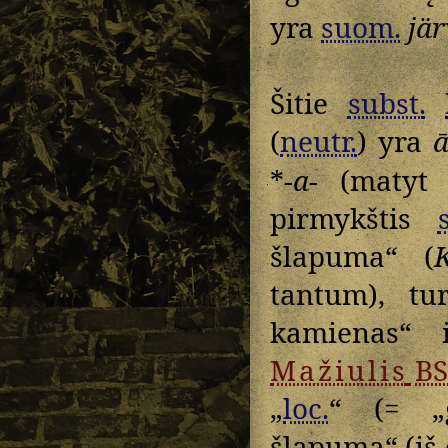
yra
suom.
jär
Šitie
subst.
(
neutr.
) yra
ā
*
-a-
(matyt 
pirmykštis
šlapuma“ (
tantum), tu
kamienas“ 
Mažiulis
B
„
loc.
“ (= „
šlapuma“ (iš 