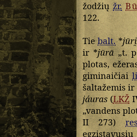
žodžių
žr.
B
122.
Tie
balt.
*
jūri
ir *
jūrā
„t. p
plotas, ežera
giminaičiai
l
šaltažemis ir
jáuras
(
LKŽ
I
„vandens plot
II 273)
re
egzistavusių