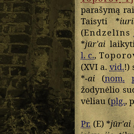
parašymą rai
Taisyti *
iur
(
Endzelīns
*
jūrʹai
laiky
l. c.
,
Toporo
(XVI a.
vid.
!)
*
-ai
(
nom.
žodynėlio sud
vėliau (
plg.
, 
Pr.
(E) *
jūrʹai