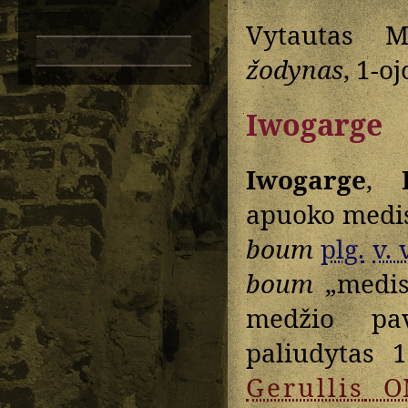
Vytautas M
žodynas
, 1-o
Iwogarge
Iwogarge
,
apuoko medis
boum
plg.
v. 
boum
„medis
medžio pa
paliudytas 
Gerullis
O