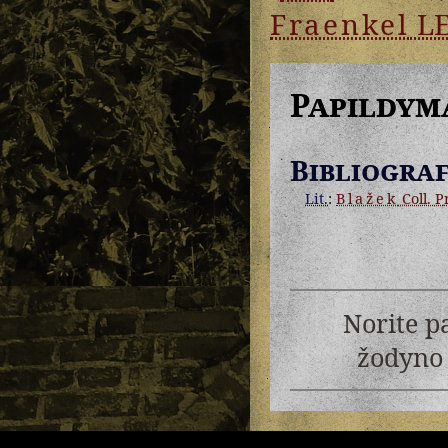
Fraenkel
L
Papildym
Bibliograf
Lit.
:
Blažek
Coll. Pr
Norite p
žodyno 