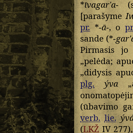
*
īvagarʹa-
(s
[parašyme
I
pr.
*
-ā-
, o
pr
sande (*
-garʹ
Pirmasis j
„pelėda; apu
„didysis apu
plg.
ýva
„a
onomatopėj
(ūbavimo ga
verb.
lie.
ývá
(
LKŽ
IV 277)