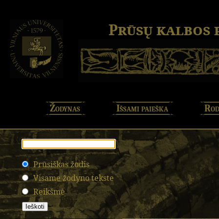
Prūsų kalbos
Žodynas
Išsami paieška
Rod
Prūsiškas žodis
Visame žodyno tekste
Reikšmė