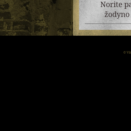
Norite p
žodyno 
© Vil