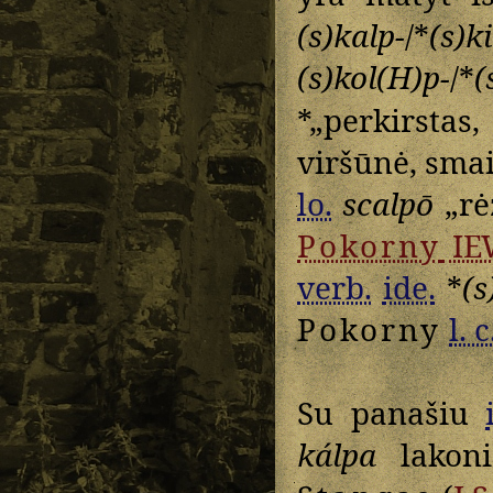
(s)kalp-
/*
(s)ki
(s)kol(H)p-
/*
(
*„perkirstas
viršūnė, sma
lo.
scalpō
„rėž
Pokorny
IE
verb.
ide.
*
(s
Pokorny
l. c
Su panašiu
kálpa
lakoni