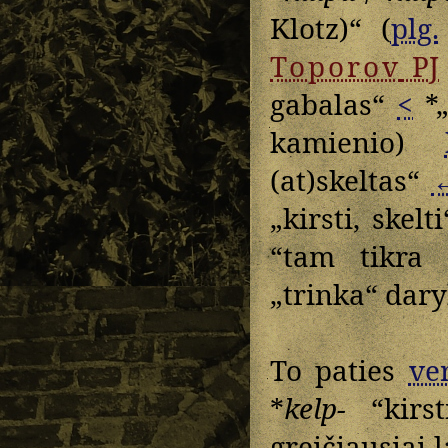
Klotz)“ (
plg.
Toporov
PJ
gabalas“
<
*„
kamienio)
(at)skeltas“
„kirsti, skelti
“tam tikra
„trinka“ dary
To paties
ve
*
kelp-
“kirst
greičiausiai 