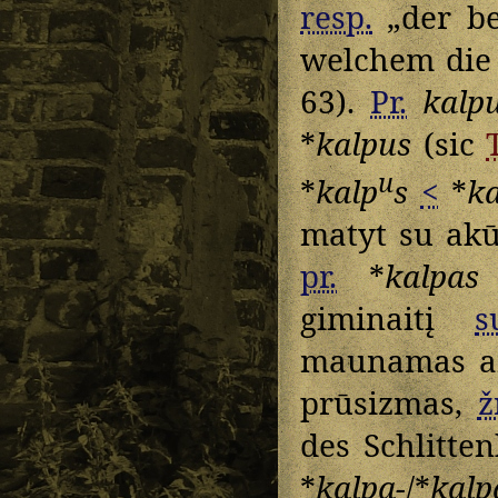
resp.
„der be
welchem die 
63).
Pr.
kalp
*
kalpus
(sic
u
*
kalp
s
<
*
k
matyt su ak
pr.
*
kalpas
„
giminaitį
s
maunamas ant
prūsizmas,
ž
des Schlitte
*
kalpa-
/*
kalp