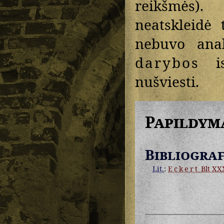
reikšmė̃s).
neatskleidė 
nebuvo anal
darybos
is
nušviesti.
Papildym
Bibliograf
Lit.
:
Eckert
Blt XXX