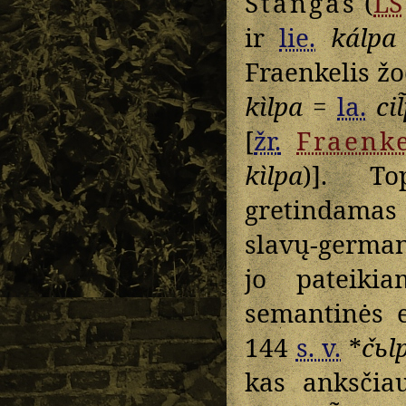
Stangas
(
LS
ir
lie.
kálpa
Fraenkelis ž
kìlpa
=
la.
cil
[
žr.
Fraenk
kìlpa
)]. T
gretindama
slavų-german
jo pateik
semantinės e
144
s. v.
*
čьlp
kas anksčia