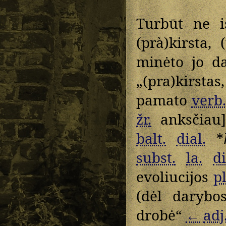
Turbūt ne 
(prà)kirsta, 
minėto jo 
„(pra)kirstas,
pamato
verb.
žr.
anksčiau]
balt.
dial.
*
subst.
la.
di
evoliucijos
pl
(dėl darybo
drobė“
←
adj