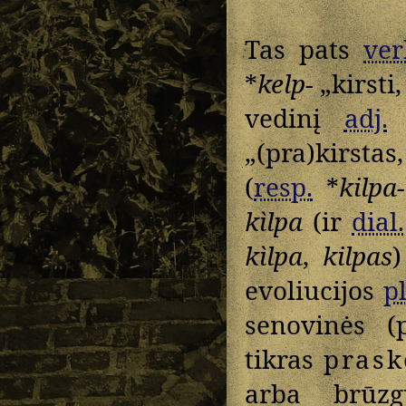
Tas pats
ver
*
kelp-
„kirsti, 
vedinį
adj.
„(pra)kirstas
(
resp.
*
kilpa-
kìlpa
(ir
dial.
kìlpa
,
kilpas
evoliucijos
pl
senovinės (
tikras
prask
arba brūzgu