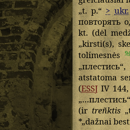
„t. p.“
>
ukr.
повторять о
kt. (dėl me
„kirsti(s), sk
9
tolimesnės
„плестись“,
atstatoma se
(
ESSJ
IV 144
„…плестись“
(ir
treñktis
„t
*„dažnai best