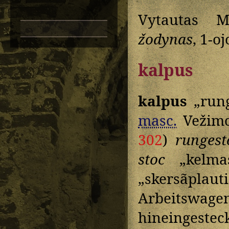
Vytautas M
žodynas
, 1-o
kalpus
kalpus
„rung
masc.
Vežimo
302
)
rungest
stoc
„kelma
„skersãplauti
Arbeitswag
hineingeste