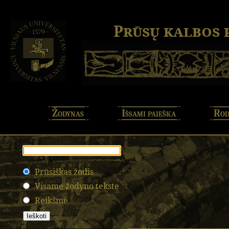
Prūsų kalbos
Žodynas
Išsami paieška
Rod
Prūsiškas žodis
Visame žodyno tekste
Reikšmė