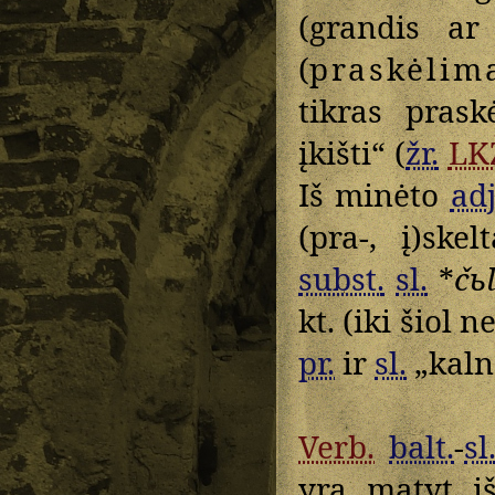
(grandis ar
(
praskėlim
tikras prask
įkišti“ (
žr.
LK
Iš minėto
adj
(pra-, į)ske
subst.
sl.
*
čь
kt. (iki šiol 
pr.
ir
sl.
„kaln
Verb.
balt.
-
sl
yra matyt i