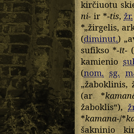
kirčiuotu sk
ni-
ir *
-tis
,
žr.
*„žirgelis, ark
(
diminut.
) „a
sufikso *
-īt-
(
kamienio
su
(
nom.
sg.
m
„žaboklinis, 
(ar *
kaman
žaboklis“),
žr
*
kamana-
/*
k
šakninio ki