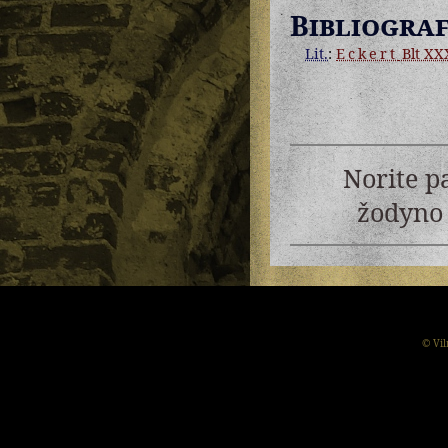
Bibliograf
Lit.
:
Eckert
Blt XXX
Norite p
žodyno 
© Vil