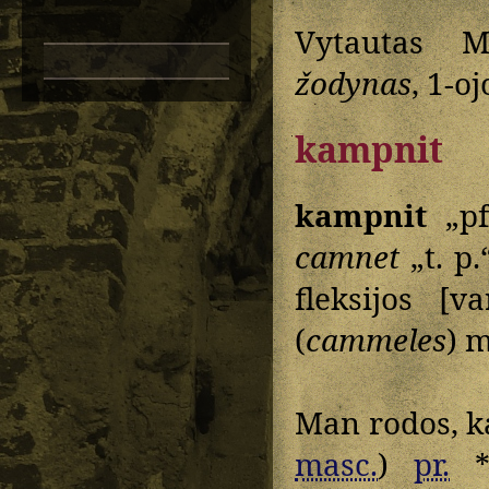
Vytautas M
žodynas
, 1-oj
kampnit
kampnit
„pf
camnet
„t. p
fleksijos [v
(
cammeles
) 
Man rodos, k
masc.
)
pr.