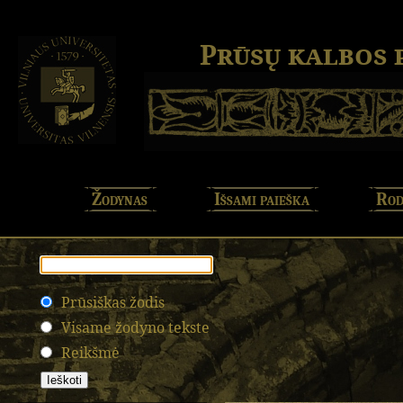
Prūsų kalbos
Žodynas
Išsami paieška
Rod
Prūsiškas žodis
Visame žodyno tekste
Reikšmė