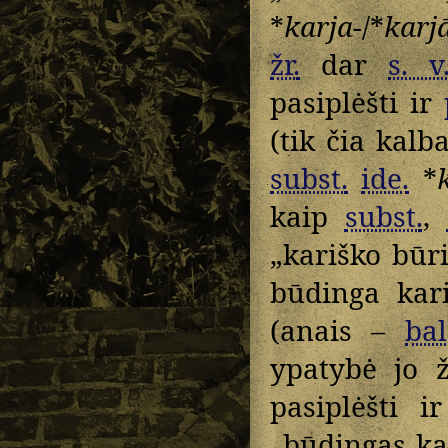
*
karja-
/*
karj
žr.
dar
s. v
pasiplėšti ir
(tik čia kal
subst.
ide.
*
k
kaip
subst.
,
„kariško būr
būdinga kar
(anais –
bal
ypatybė jo
pasiplėšti 
„būdingas k