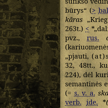
sufikso vedin
būrys“ (
>
bal
kãras
„Krieg
263t.)
<
*„dal
pvz.,
rus.
(kariuomenė
„pjauti,
(at)
32, 48tt., k
224), dėl ku
semantinės e
(=
s. v. a.
sk
verb.
ide.
*