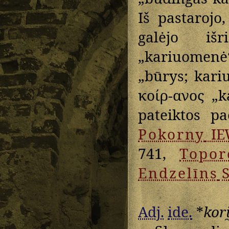
Iš pastarojo
galėjo išr
„kariuomenė
„būrys; kari
κοίρ-ανος
„ka
pateiktos p
Pokorny
IE
741,
Topor
Endzelīns
S
Adj.
ide.
*
kori