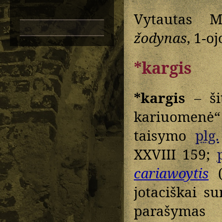
Vytautas M
žodynas
, 1-o
*kargis
*kargis
– ši
kariuomenė
taisymo
plg.
XXVIII 159;
cariawoytis
jotaciškai s
parašymas