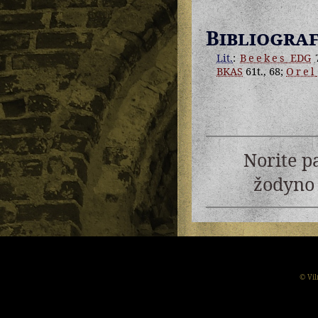
Bibliograf
Lit.
:
Beekes
EDG
BKAS
61t., 68;
Orel
Norite p
žodyno 
© Vil