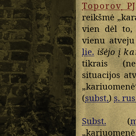
Toporov
PJ
reikšmė „kara
vien dėl to,
vienu atveju 
lie.
išėjo į
ka
tikrais (n
situacijos at
„kariuomenė
(
subst.
)
s. rus
Subst.
(
m
„kariuomenė