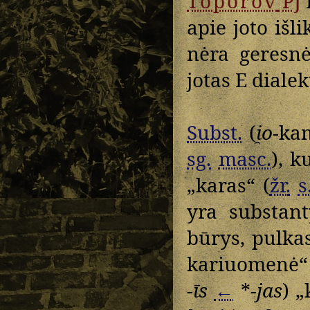
Toporov
PJ
apie joto išl
nėra geresnė
jotas E diale
Subst.
(
i̯o
-ka
sg.
masc.
), k
„karas“ (
žr.
s
yra substant
būrys, pulkas
kariuomenė“
-īs
←
*
-jas
) 