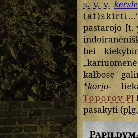
s. v. v.
kersle
(at)skirti
…
pastarojo [t.
indoiranėniš
bei kiekybi
„kariuomenė;
kalbose gal
*
kori̯o-
liek
Toporov
PJ
pasakyti (
plg.
Papildym