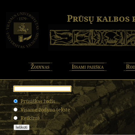
Prūsų kalbos
Žodynas
Išsami paieška
Rod
Prūsiškas žodis
Visame žodyno tekste
Reikšmė