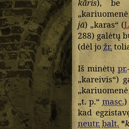
kãris
), be 
„kariuomenė;
jā
) „karas“ (
288) galėtų b
(dėl jo
žr.
toli
Iš minėtų
pr.
„kareivis“) 
„kariuomenė
„t. p.“
masc.
kad egzista
neutr.
balt.
*
k