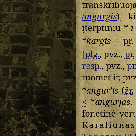
transkribuo
angurgis
), k
įterptiniu *
-i
*
kargis =
pr.
[
plg.
, pvz.,
pr.
resp.
, pvz.,
pr
tuomet ir, pvz
*
angurʹīs
(
žr.
<
*
angurjas
.
fonetinė ver
Karaliūnas