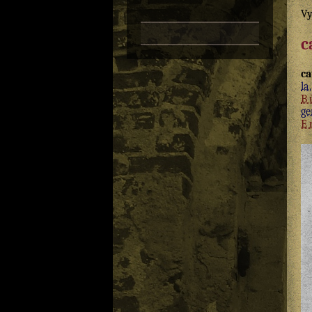
Vy
c
ca
la.
B
ge
E