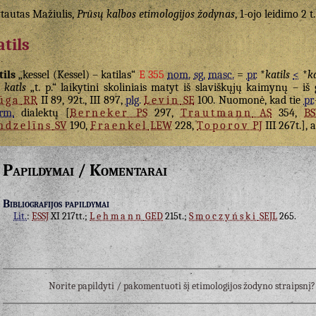
tautas Mažiulis,
Prūsų kalbos etimologijos žodynas
, 1-ojo leidimo 2 t.
atils
tils
„kessel (Kessel) – katilas“
E 355
nom.
sg.
masc.
=
pr.
*
katils
<
*
k
katls
„t. p.“ laikytini skoliniais matyt iš slaviškųjų kaimynų – 
ūga
RR
II 89, 92t., III 897,
plg.
Levin
SE
100. Nuomonė, kad tie
pr.
rm.
dialektų [
Berneker
PS
297,
Trautmann
AS
354,
B
ndzelīns
SV
190,
Fraenkel
LEW
228,
Toporov
PJ
III 267t.],
Papildymai / Komentarai
Bibliografijos papildymai
Lit.
:
ESSJ
XI 217tt.;
Lehmann
GED
215t.;
Smoczyński
SEJL
265.
Norite papildyti / pakomentuoti šį etimologijos žodyno straipsn