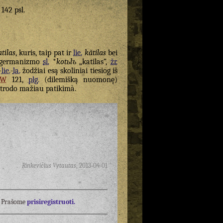
 142 psl.
atilas
, kuris, taip pat ir
lie.
kãtilas
bei
iš germanizmo
sl.
*
kotьlъ
„katilas“,
žr.
-
lie.
-
la.
žodžiai esą skoliniai tiesiog iš
SW
121,
plg.
(dilemišką nuomonę)
 atrodo mažiau patikimà.
Rinkevičius Vytautas
,
2013-04-01
į? Prašome
prisiregistruoti.