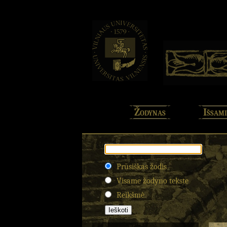
Žodynas
Išsami
Prūsiškas žodis
Visame žodyno tekste
Reikšmė