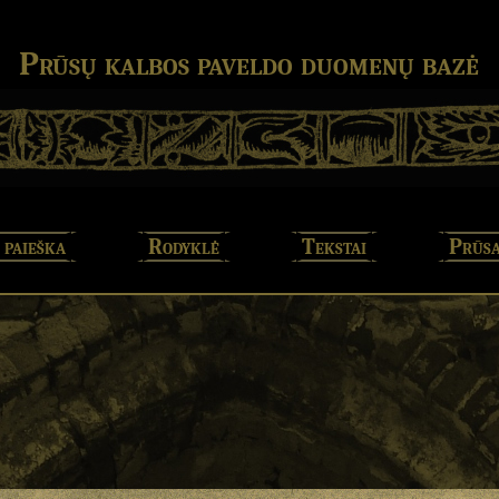
Prūsų kalbos paveldo duomenų bazė
 paieška
Rodyklė
Tekstai
Prūsa