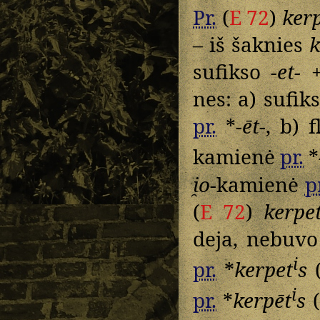
Pr.
(
E 72
)
kerp
– iš šaknies
k
sufikso
-et-
+
nes: a) sufik
pr.
*
-ēt-
, b) 
kamienė
pr.
*
i̯o
-kamienė
p
(
E 72
)
kerpet
deja, nebuvo
i
pr.
*
kerpet
s
i
pr.
*
kerpēt
s
(