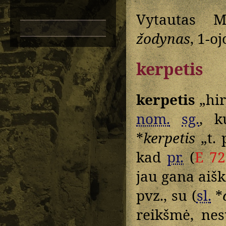
Vytautas M
žodynas
, 1-o
kerpetis
kerpetis
„hir
nom.
sg.
, k
*
kerpetis
„t. 
kad
pr.
(
E 72
jau gana aišk
pvz., su (
sl.
*
reikšmė, nes