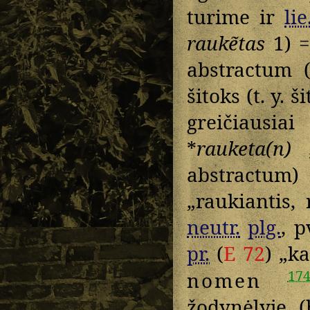
turime ir
lie
raukẽtas
1) =
abstractum 
šitoks (t. y. 
greičiausia
*
rauketa(n)
„
abstractu
„raukiantis,
neutr.
plg.
, p
pr.
(
E 72
) „k
17
nomen
žodynėlyje 