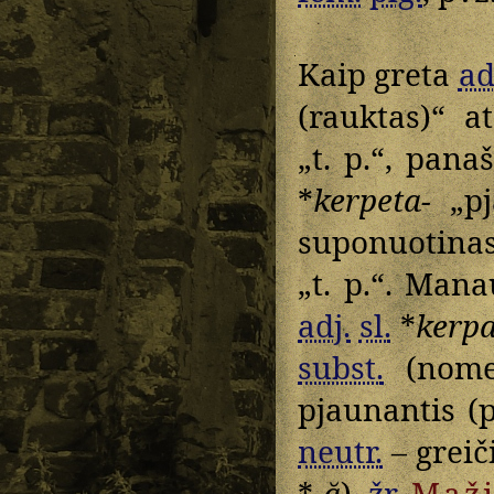
Kaip greta
ad
(rauktas)“ 
„t. p.“, pana
*
kerpeta-
„pja
suponuotin
„t. p.“. Man
adj.
sl.
*
kerpa
subst.
(nome
pjaunantis (pj
neutr.
– greič
*
-ă
),
žr.
Maži