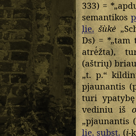
333) = *„ap
semantikos
p
lie.
šùkė
„Sch
Ds) = *„tam t
atrė́žta), t
(aštrių) bria
„t. p.“ kil
pjaunantis (p
turi ypatybę 
vediniu iš
„pjaunantis (
lie.
subst.
(
i
-