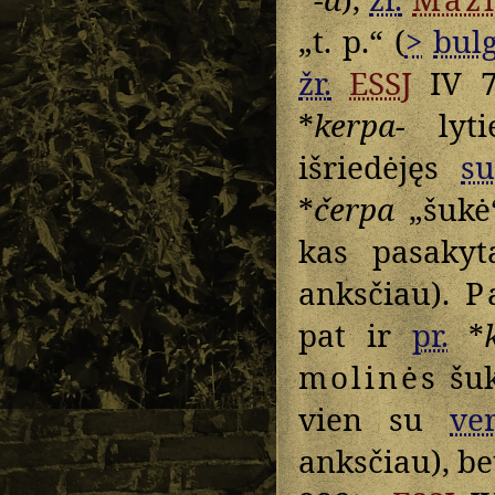
„t. p.“ (
>
bulg
žr.
ESSJ
IV 7
*
kerpa-
lyti
išriedėjęs
su
*
čerpa
„šukė“
kas pasaky
anksčiau).
P
pat ir
pr.
*
molinės
šuk
vien su
ve
anksčiau), be