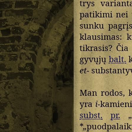
trys variant
patikimi nei 
sunku pagrįst
klausimas: k
tikrasis? Či
gyvųjų
balt.
k
et-
substant
Man rodos,
yra
i
-kamien
subst.
pr.
„k
*„puodpalaiki