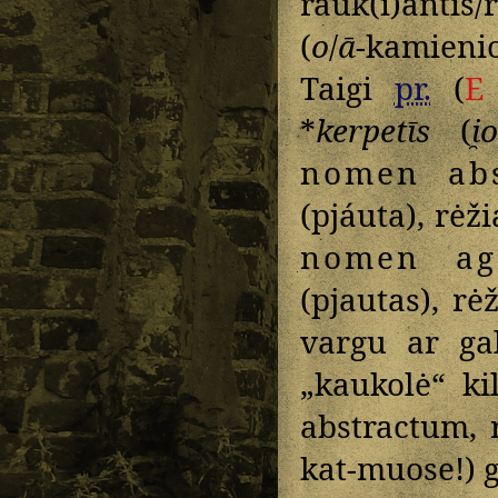
rauk(i)antis/
(
o
/
ā
-kamieni
Taigi
pr.
(
E
*
kerpetīs
(
i̯o
nomen abs
(pjáuta), rėži
nomen ag
(pjautas), rė
vargu ar ga
„kaukolė“ k
abstractum, 
kat-muose!) g