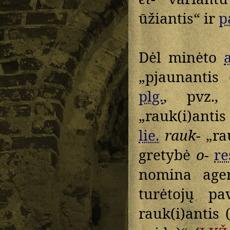
ūžiantis“ ir
p
Dėl minėto
„pjaunantis 
plg.
, pvz.
„rauk(i)antis
lie.
rauk-
„rau
gretybė
o-
re
nomina agen
turėtojų p
rauk(i)antis 