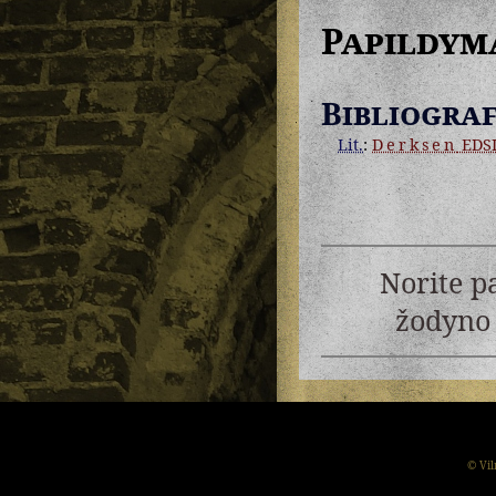
Papildym
Bibliograf
Lit.
:
Derksen
EDS
Norite p
žodyno 
© Vil