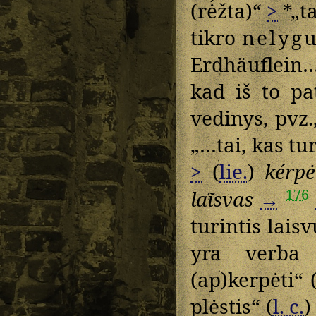
(rė́žta)“
>
*„ta
tikro
nelyg
Erdhäuflein…
kad iš to pa
vedinys, pvz.
„…tai, kas tu
>
(
lie.
)
kérpė
176
laĩsvas
→
turintis lais
yra verb
(ap)kerpėti“ 
plėstis“ (
l. c.