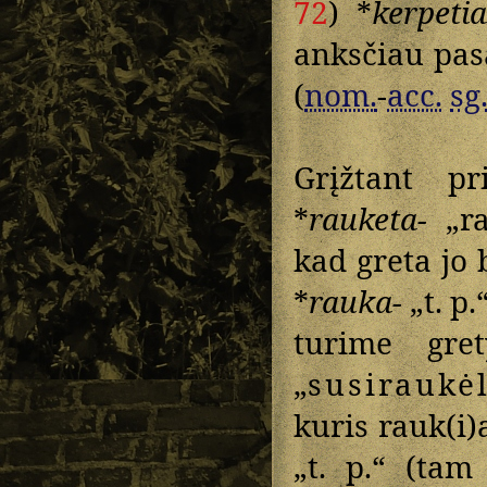
72
) *
kerpeti
anksčiau pas
(
nom.
-
acc.
sg
Grįžtant p
*
rauketa-
„rau
kad greta jo 
*
rauka-
„t. p.“
turime gr
„
susiraukėl
kuris rauk(i)
„t. p.“ (ta