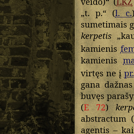
veido)“ (
LKŽ
„t. p.“ (
l. c.
sumetimais g
kerpetis
„kau
kamienis
fem
kamienis
ma
virtęs ne į
pr.
gana dažna
buvęs paraš
(
E 72
)
kerp
abstractum (
agentis – k