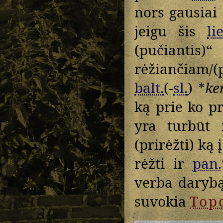
nors gausiai
jeigu šis
lie
(pučiantis)
rėžiančiam/
balt.
(-
sl.
) *
ke
ką prie ko pr
yra turbūt
(prirėžti) ką 
rėžti ir
pan.
verba darybą,
suvokia
Top