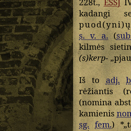
228t.,
ESSJ
IV
kadangi s
puod(yni)
s. v. a.
(
sub
kilmės siet
(s)kerp-
„pjaut
Iš to
adj.
b
rėžiantis (
(nomina abst
kamienis
no
sg.
fem.
) *„