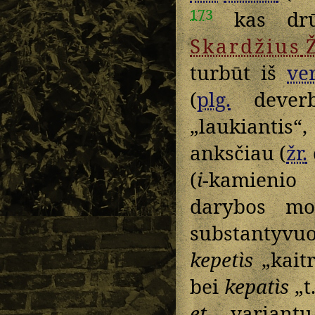
173
kas dr
Skardžius
turbūt iš
ve
(
plg.
deverb
„laukiantis“
anksčiau (
žr.
(
i
-kamieni
darybos mod
substantyvu
kepetìs
„kaitr
bei
kepatìs
„t.
et-
varian