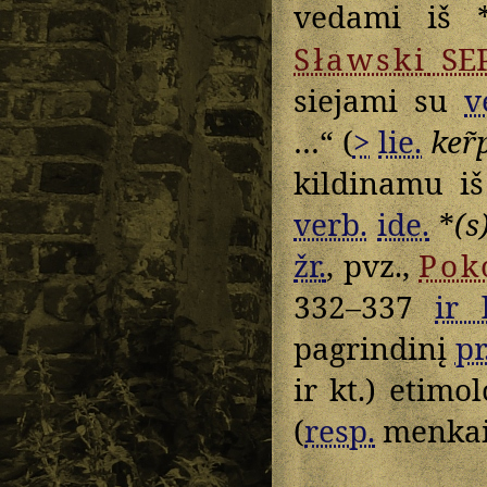
vedami iš 
Sławski
SE
siejami su
v
…“ (
>
lie.
ker̃
kildinamu i
verb.
ide.
*
(s
žr.
, pvz.,
Pok
332–337
ir l
pagrindinį
pr
ir kt.) etimo
(
resp.
menkai 