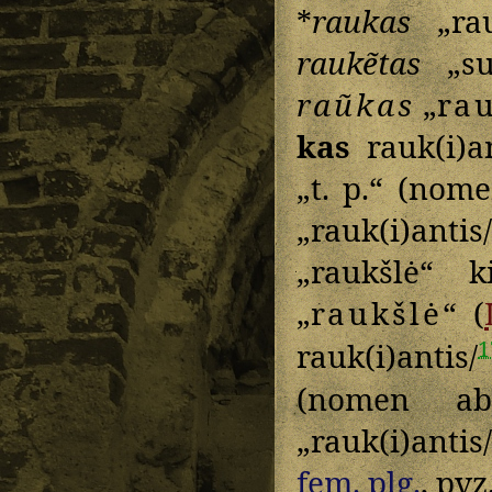
*
raukas
„rau
raukẽtas
„sus
raũkas
„
ra
kas
rauk(i)an
„t. p.“ (nom
„rauk(i)anti
„raukšlė“ 
„
raukšlė
“ (
1
rauk(i)antis/
(nomen ab
„rauk(i)anti
fem.
plg.
, pvz