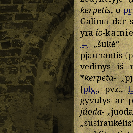
kerpetis
, o
pr
Galima dar 
yra
i̯o-
kamie
←
„šukė“ –
pjaunantis (pj
vedinys iš
*
kerpeta-
„pja
[
plg.
, pvz.,
l
gyvulys ar p
júoda-
„juoda
„susiraukėli