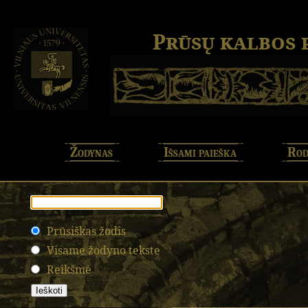
Prūsų kalbos
Žodynas
Išsami paieška
Rod
Prūsiškas žodis
Visame žodyno tekste
Reikšmė