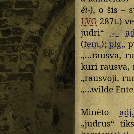
éi-
), o šis – 
LVG
287t.) v
judri“
←
ad
(
fem.
);
plg.
, p
„…rausva, ru
kuri rausva,
„rausvoji, rud
„…wilde Ente
Minėto
adj.
„judrus“ tik