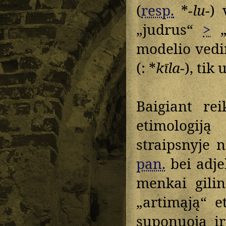
(
resp.
*
-lu-
) 
„judrus“
>
„
modelio vedi
(: *
kīla-
), tik
Baigiant rei
etimologij
straipsnyje
pan.
bei adj
menkai gilin
„artimąją“ e
suponuoja ir 