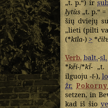
„t. p.“) ir
sub
lytùs
„t. p.“ 
šių dviejų s
„lieti (pilti 
(*
kīla-
)
>
*
čil
Verb.
balt.
-
sl.
*
kē̆i-
/*
kī̆-
„t.
ilguoju
-ī-
),
lo
žr.
Pokorny
setzen, in Be
kad iš šio
ve