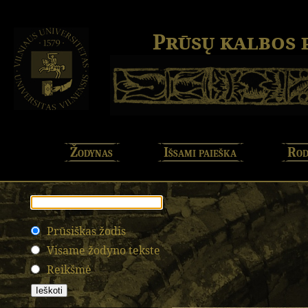
Prūsų kalbos
Žodynas
Išsami paieška
Rod
Prūsiškas žodis
Visame žodyno tekste
Reikšmė