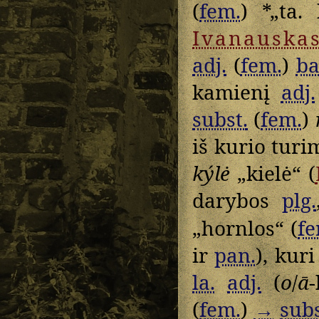
(
fem.
) *„ta.
Ivanauska
adj.
(
fem.
)
ba
kamienį
adj.
subst.
(
fem.
)
iš kurio turi
kýlė
„kielė“ (
darybos
plg.
„hornlos“ (
fe
ir
pan.
), kur
la.
adj.
(
o
/
ā
(
fem.
)
→
subs