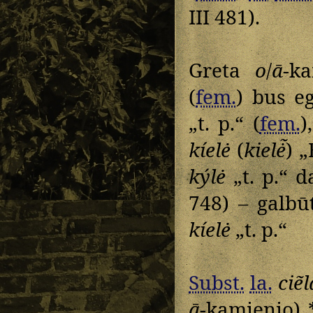
III 481).
Greta
o
/
ā
-k
(
fem.
) bus e
„t. p.“ (
fem.
)
kíelė
(
kielė̃
) „
kýlė
„t. p.“ 
748) – galb
kíelė
„t. p.“
Subst.
la.
ciẽ
ā
-kamienio) 