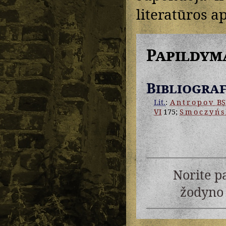
literatūros 
Papildym
Bibliograf
Lit.
:
Antropov
BSI
VI
175;
Smoczyńs
Norite p
žodyno 