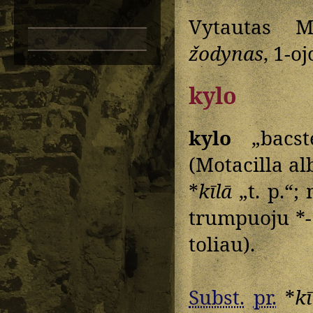
Vytautas M
žodynas
, 1-o
kylo
kylo
„bacste
(Motacilla al
*
kīlā
„t. p.“;
trumpuoju *
-
toliau).
Subst.
pr.
*
kī