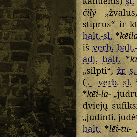
kamienis)
sl.
čilý
„žvalus
stiprus“ ir 
balt.
-
sl.
*
kēil
iš
verb.
balt.
adj.
balt.
*
k
„silpti“,
žr.
s.
(
←
verb.
sl.
*
kēi-la-
„judr
dviejų sufik
„judinti, judė
balt.
*
lēi-tu-
„