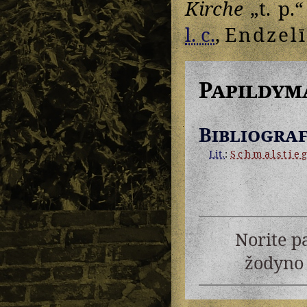
Kirche
„t. p.“
l. c.
,
Endzel
Papildym
Bibliograf
Lit.
:
Schmalstie
Norite p
žodyno 