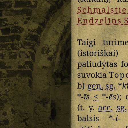
Schmalstie
Endzelīns
S
Taigi turi
(istoriškai
paliudytas f
suvokia
Top
b)
gen.
sg.
*
k
*
-īs
<
*
-ēs
);
(t. y.
acc.
sg.
balsis *
-i-
(