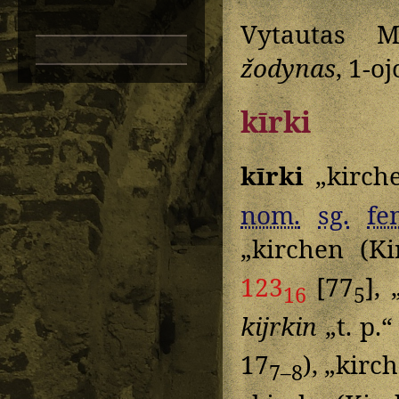
Vytautas M
žodynas
, 1-o
kīrki
kīrki
„kirche
nom.
sg.
fe
„kirchen (K
123
[77
],
16
5
kijrkin
„t. p.
17
), „kirc
7–8