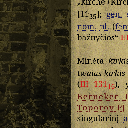
„kirche (Kirc
[11
];
gen.
35
nom.
pl.
(
fem
bažnyčios“
II
Minėta
kīrki
twaias kīrkis
(
III 131
), 
16
Berneker
P
Toporov
PJ
singularinį
a