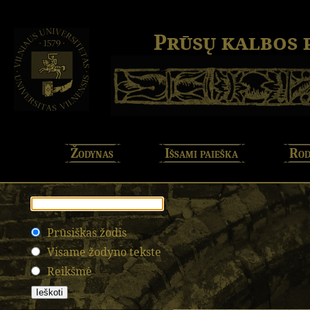
Prūsų kalbos
Žodynas
Išsami paieška
Rod
Prūsiškas žodis
Visame žodyno tekste
Reikšmė