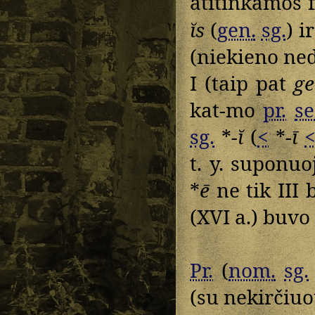
atitinkamos f
ĭs
(
gen.
sg.
) i
(niekieno ne
I (taip pat
ge
kat-mo
pr.
s
sg.
*
-ĭ
(
<
*
-ī
t. y. suponuo
*
ē
ne tik III 
(XVI a.) buvo 
Pr.
(
nom.
sg.
(su nekirčiuo