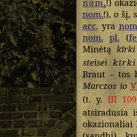
nom
.
!) okaz
nom.
!), o šį
acc.
yra
nom
nom.
pl.
(
f
Minėtą
kīrki
steisei
kīrki
Braut – tos
Marczos io
V
(t. y.
III 109
atsiradusia 
okazionaliai
(sandhi), k