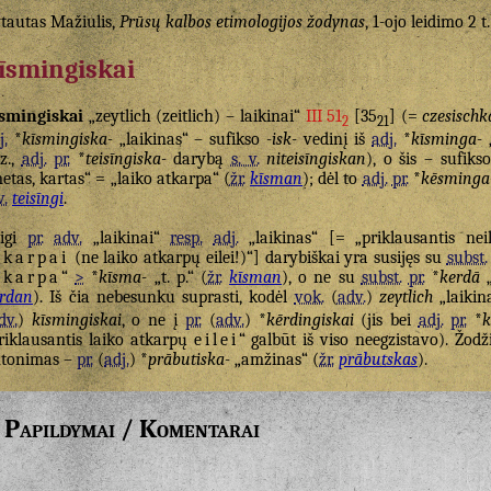
tautas Mažiulis,
Prūsų kalbos etimologijos žodynas
, 1-ojo leidimo 2 t
īsmingiskai
smingiskai
„zeytlich (zeitlich) – laikinai“
III 51
[35
] (=
czesischk
2
21
j.
*
kīsmingiska-
„laikinas“ – sufikso
-isk-
vedinį iš
adj.
*
kīsminga-
„
z.,
adj.
pr.
*
teisīngiska-
darybą
s. v.
niteisīngiskan
), o šis – sufiks
etas, kartas“ = „laiko atkarpa“ (
žr.
kīsman
); dėl to
adj.
pr.
*
kēsminga
v.
teisīngi
.
aigi
pr.
adv.
„laikinai“
resp.
adj.
„laikinas“ [= „priklausantis nei
tkarpai
(ne laiko atkarpų eilei!)“] darybiškai yra susijęs su
subst.
tkarpa
“
>
*
kīsma-
„t. p.“ (
žr.
kīsman
), o ne su
subst.
pr.
*
kerdā
„
rdan
). Iš čia nebesunku suprasti, kodėl
vok.
(
adv.
)
zeytlich
„laikin
dv.
)
kīsmingiskai
, o ne į
pr.
(
adv.
) *
kērdingiskai
(jis bei
adj.
pr.
*
k
riklausantis laiko atkarpų
eilei
“ galbūt iš viso neegzistavo). Žod
tonimas –
pr.
(
adj.
) *
prābutiska-
„amžinas“ (
žr.
prābutskas
).
Papildymai / Komentarai