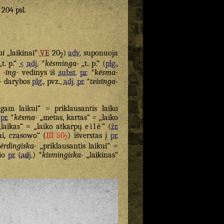
. 204 psl.
ai
„laikinai“
VE
20
)
adv.
suponuoja
2
t. p.“
<
adj.
*
kēsminga-
„t. p.“ (
plg.
,
o
-īng-
vedinys iš
subst.
pr.
*
kēsma-
-
darybos
plg.
, pvz.,
adj.
pr.
*
teisīnga-
lgam laikui“ = priklausantis laiko
pr.
*
kēsma-
„metas, kartas“ = „laiko
laikas“ = „laiko atkarpų
eilė
“ (
žr.
ai, czasowo“ (
III 50
) išverstas į
pr.
2
ērdingiska-
„priklausantis laikui“ =
žio
pr.
(
adj.
) *
kīsmingiska-
„laikinas“