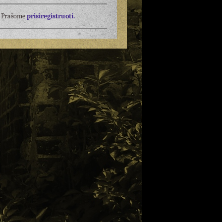
į? Prašome
prisiregistruoti.