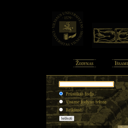
Žodynas
Išsami
Prūsiškas žodis
Visame žodyno tekste
Reikšmė