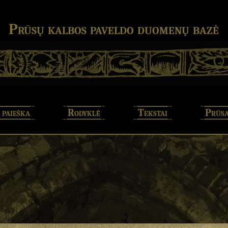
Prūsų kalbos paveldo duomenų bazė
 paieška
Rodyklė
Tekstai
Prūsa