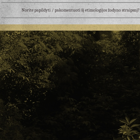
Norite papildyti / pakomentuoti šį etimologijos žodyno straipsn