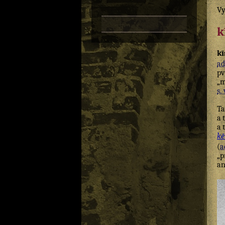
Vy
k
kī
ad
pv
„m
s. 
T
a
a
kē
(
a
„p
an