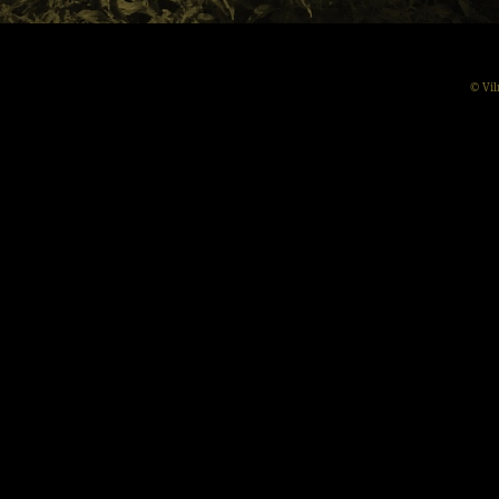
© Vil