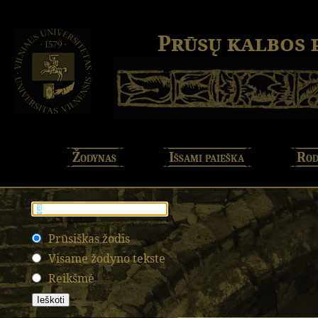
Prūsų kalbos
Žodynas
Išsami paieška
Rod
Prūsiškas žodis
Visame žodyno tekste
Reikšmė