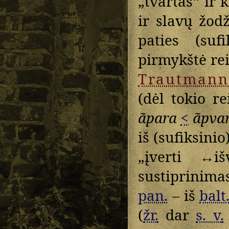
„tvartas“ ir k
ir slavų žod
paties (suf
pirmykštė rei
Trautmann
(dėl tokio 
ãpara
<
ãpva
iš (sufiksinio
„įverti ↔i
sustiprinima
pan.
– iš
balt
(
žr.
dar
s. v.