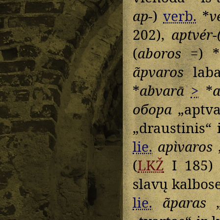
ap-
)
verb.
*
v
202),
aptvér-(
(
aboros
=) *
ãpvaros
laba
*
abvarā
>
*
a
обора
„aptva
„draustinis“ i
lie.
apìvaros
„
(
LKŽ
I 185)
slavų kalbose
lie.
ãparas
„