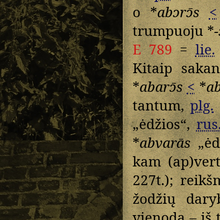
o *
abɔrɔ̄s
<
trumpuoju *
-
E 789
=
lie.
Kitaip saka
*
abarɔ̄s
<
*
a
tantum,
plg.
„ėdžios“,
rus
*
abvarās
„ėd
kam (ap)vert
227t.); reik
žodžių dary
vienoda – iš 