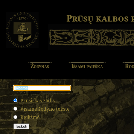
Prūsų kalbos
Žodynas
Išsami paieška
Rod
Prūsiškas žodis
Visame žodyno tekste
Reikšmė