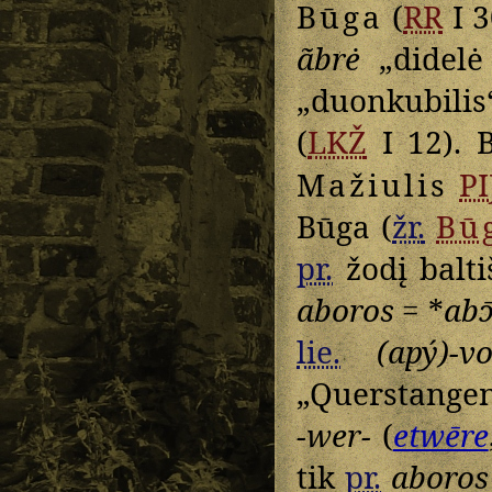
Būga
(
RR
I 3
ãbrė
„didelė 
„duonkubilis
(
LKŽ
I 12). B
Mažiulis
PI
Būga (
žr.
Bū
pr.
žodį balt
aboros
= *
abɔ̄
lie.
(apý)-vo
„Querstangen 
-wer-
(
etwēre
tik
pr.
aboros