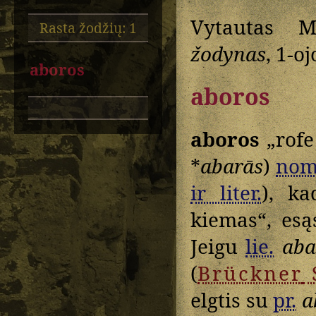
Vytautas M
Rasta žodžių: 1
žodynas
, 1-o
aboros
aboros
aboros
„rofe
*
abarās
)
nom
ir liter.
), ka
kiemas“, esą
Jeigu
lie.
aba
(
Brückner
elgtis su
pr.
a