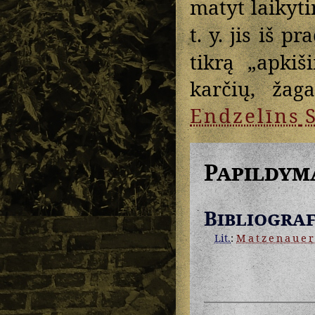
matyt laikyt
t. y. jis iš p
tikrą „apkiš
karčių, žag
Endzelīns
S
Papildym
Bibliograf
Lit.
:
Matzenaue