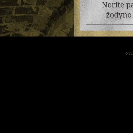
Norite p
žodyno 
© Vil