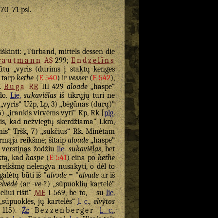
. 70–71 psl.
škinti: „Türband, mittels dessen die
rautmann
AS
299;
Endzelīns
tų „vyris (durims į staktų kenges
s tarp
kethe
(
E 540
) ir
vesser
(
E 542
),
“.
Būga
RR
III 429
aloade
„haspe“
odo.
Lie.
sukaviẽlas
iš tikrųjų turi ne
) „vyris“ Užp, Lp, 3) „bėgūnas (durų)“
5) „įrankis virvėms vyti“ Kp, Rk [
plg.
lis, kad nežviegtų skerdžiama“ Lkm,
is“ Tršk, 7) „sukčius“ Rk. Minėtam
rmąja reikšme; šitaip
aloade
„haspe“
ų verstinas žodžiu
lie.
sukaviẽlas
, bet
ktą, kad
haspe
(
E 541
) eina po
kethe
reikšmę nelengva nusakyti, o dėl to
galėtų būti iš *
alvɔ̄dē
= *
alvādē
ar iš
elvėdė
(ar
-ve-
?) „sūpuoklių kartelė“
eliui rišti“
ME
I 569, be to, – su
lie.
sūpuoklės, jų kartelės“
l. c.
,
elvỹtos
115).
Žr.
Bezzenberger
l. c.
,