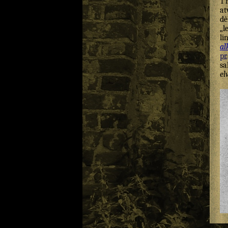
T
at
dė
„l
li
al
pr.
sa
el