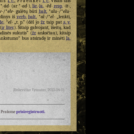
īns
l. c.
,
Fraenkel
l. c.
Visais tais
*
-ād-
(ar *
-ad-
),
lie.
-
la.
-ē̆d-
resp.
-īt-
,
v-
/*
elv-
galėtų būti
balt.
*
alu-
/*
elu-
edinys iš
verb.
balt.
*
al-
/*
el-
„lenkti,
de.
*
el-
„t. p.“ (dėl jo
žr.
taip pat
s. v.
(
ir liter.
). Šitaip galvojant, išeitų, kad
dinės sukutis“ (
žr.
anksčiau), kitaip
lankstumo“ bus atsiradę ir minėti
la.
Rinkevičius Vytautas
,
2013-04-01
į? Prašome
prisiregistruoti.