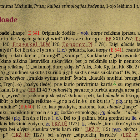
tautas Mažiulis,
Prūsų kalbos etimologijos žodynas
, 1-ojo leidimo 1 t
loade
oade
„haspe“
E 541
. Originalo žodžio –
vok.
haspe
reikšmę įprasta ai
r in die Angeln gehängt wird“ (
Bezzenberger
BB
XXIII 297;
T
V
140,
Fraenkel
LEW
120,
Toporov
PJ
I 78). Taigi
aloade
bū
tatyti)“. Bet
Endzelynas
(
l. c.
) priduria, kad
haspe
(
E 541
), esanti
lėtų reikšti dar ir „Türangel“, „Krampe“, „Klinkhaken“, „Garnwinde
ikšmę aiškina lietuvišku
sukaviẽlas
, bet jo reikšmė̃s taip ir nenur
eną reikšmę: 1) „sukamoji durų skląstis“ Alks, Dbk, Kp, Ln, Rk, Slk, 2
, 4) „grandinės sukutis (kuriuo ji gali suktis nesusisukdama)“ Ds, Sv, 
r:
sukavỹlas
„įrankis vytims sukti“ Švnčn, „kiaulės snukiui bruzgu
71
k, Trgn], 6) „baslys (lede), prie kurio pritvirtinta kartis
su rogutėm
ikalui
Būga
(
RR
III 429)
sukaviẽlą
pavartojo turbūt antrąja arba pi
tų „vyris“ ar „sukamoji skląstis“. Galima spėti, kad
aloade
iš tikrųj
lbūt jo ketvirtąja reikšme – „
grandinės sukutis
“;
plg.
ir tą fa
randinė“ (
E 540
). Iš to, kas pasakyta, matome, kad
aloade
„haspe“ 
nku paaiškinti ir pačią šio
pr.
žodžio etimologiją.
Pr.
aloade
= *
alɔ̄dē
lvadē
(
plg.
Endzelīns
l. c.
). Dėl to jį galima būtų gretinti su
lie.
ik iš Miežinio žodyno,
žr.
LKŽ II²
1127),
la.
elvede
„tam tikra vytis si
vytà
bei
alvỹtė
„susukta vytis kam rišti“ (
LKŽ I²
115)
resp.
alvỹtos
„
. p.“ (
LKŽ II²
1127) bei
alvytės
„sūpuoklių kartelės“ (
LKŽ I²