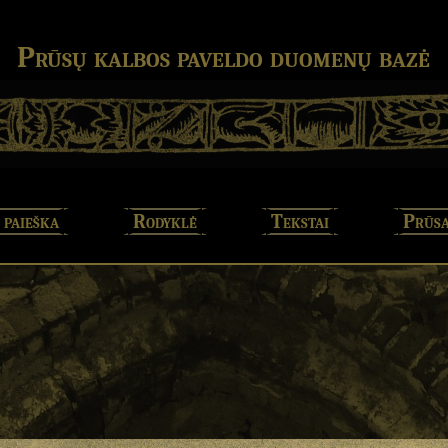
Prūsų kalbos paveldo duomenų bazė
 paieška
Rodyklė
Tekstai
Prūsa