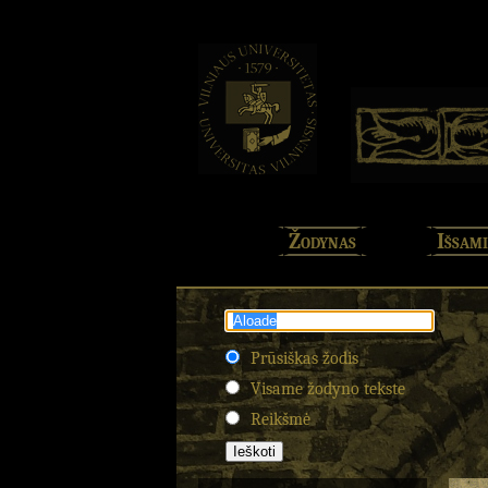
Žodynas
Išsami
Prūsiškas žodis
Visame žodyno tekste
Reikšmė