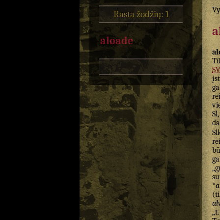
Vy
Rasta žodžių: 1
a
aloade
al
Tü
S
įs
ga
re
vi
Sl
da
Sl
re
bū
ga
„g
su
*
a
(t
al
„t