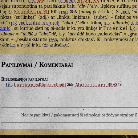
rautmann
l. c.
,
ME
I 569 (
ir liter.
),
Būga
RR
III 429,
Endzel
vejais suponuotina ta pati šaknis
balt.
*
alv-
/*
elv-
, išplėsta sufiksų
pr.
l jų
žr.
Skardžius
ŽD
100
resp.
356 (
mazg-ỹt-è
ir kt.). Ši
balt.
*
al
enktas, (su)linkęs“ (
adj.
) ar „linkis, linkimas“ (
subst.
) – fleksijos v
nkti“ (
plg.
balt.
subst.
resp.
adj.
*
alku-
/*
elku-
kilmę
s. v.
alkunis
)
<
i
kunis
), su kuriuo sieti
pr.
al-oade
ir kt. yra linkęs ir
Fraenkel
l. c.
aloade
= *
alɔ̄dē
<
*
alvɔ̄
*
dē
, t. y. *
alv-ādē
buvo „sukavielas“ = „gran
kant, – „besilankstantis
resp.
lankstus daiktas“. Iš „lankstymosi ar 
v-ede
lie.
alv-ytà
ir kt. (
žr.
anksčiau).
Papildymai / Komentarai
Bibliografijos papildymai
Lit.
:
Larsson
FsKlingenschmitt
365;
Matzenauer
BKAS
19.
Norite papildyti / pakomentuoti šį etimologijos žodyno straipsn