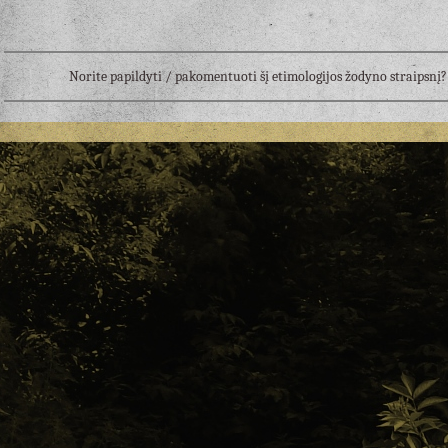
Norite papildyti / pakomentuoti šį etimologijos žodyno straipsn