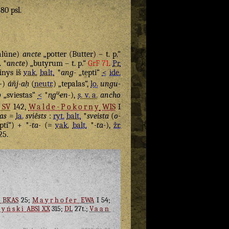
 80 psl.
galūne)
ancte
„potter (Butter) – t. p.“
. *
ancte
) „butyrum – t. p.“
GrF 71
.
Pr.
inys iš
vak.
balt.
*
ang-
„tepti“
<
ide.
-
)
áñj-aḥ
(
neutr.
) „tepalas“,
lo.
ungu-
u̯
b
„sviestas“
<
*
n̥g
en-
),
s. v. a.
ancho
SV
142,
Walde-Pokorny
WIS
I
tas
=
la.
sviêsts
:
ryt.
balt.
*
sveista
(
o
-
pti“) + *
-ta-
(=
vak.
balt.
*
-ta-
),
žr.
25.
r
BKAS
25;
Mayrhofer
EWA
I 54;
zyński
ABSl XX
315;
DL
27t.;
Vaan