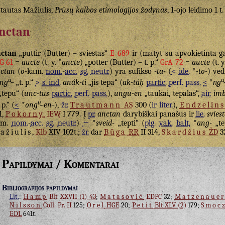
tautas Mažiulis,
Prūsų kalbos etimologijos žodynas
, 1-ojo leidimo 1 t.
nctan
nctan
„puttir (Butter) – sviestas“
E 689
ir (matyt su apvokietinta 
G 61
=
aucte
(t. y. *
ancte
) „potter (Butter) – t. p.“
GrA 72
=
aucte
(t. y
ctan
(
o
-kam.
nom.
-
acc.
sg.
neutr.
) yra sufikso
-ta-
(
<
ide.
*
-to-
) ved
u̯
u̯
ng
-
„t. p.“
>
s. ind.
anák-ti
„jis tepa“ (
ak-táḥ
partic.
perf.
pass.
<
*
n̥g
tepu“ (
unc-tus
partic.
perf.
pass.
),
ungu-en
„taukai, tepalas“,
air.
im
u̯
 p.“ (
<
*
ong
-en-
),
žr.
Trautmann
AS
300 (
ir liter.
),
Endzelīns
1,
Pokorny
IEW
I 779. Į
pr.
anctan
darybiškai panašus ir
lie.
svíes
am.
nom.
-
acc.
sg.
neutr.
)
←
*
sveid-
„tepti“ (
plg.
vak.
balt.
*
ang-
„te
ažiulis
,
Klb
XIV 102t.;
žr.
dar
Būga
RR
II 314,
Skardžius
ŽD
3
Papildymai / Komentarai
Bibliografijos papildymai
Lit.
:
Hamp
Blt XXVII (1) 43
;
Matasović
EDPC
32;
Matzenaue
Nilsson
Coll. Pr. II
125;
Orel
HGE
20;
Petit
Blt XLV (2)
179;
Smoc
EDL
641t.