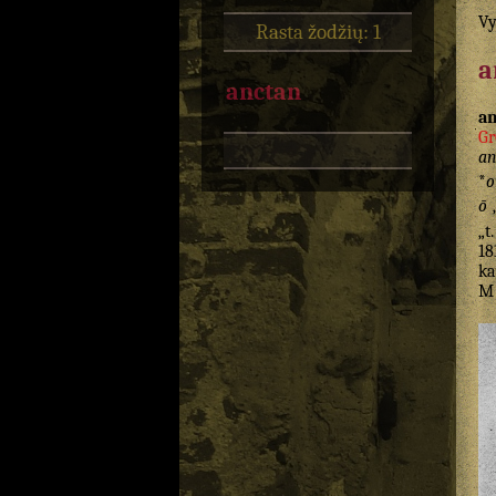
Vy
Rasta žodžių: 1
a
anctan
a
Gr
an
*
o
ō
„
„t.
18
k
M