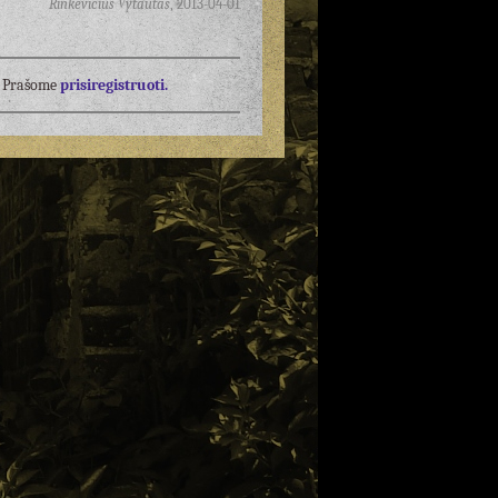
Rinkevičius Vytautas
,
2013-04-01
į? Prašome
prisiregistruoti.