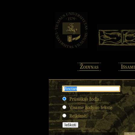
Žodynas
Išsami
Prūsiškas žodis
Visame žodyno tekste
Reikšmė