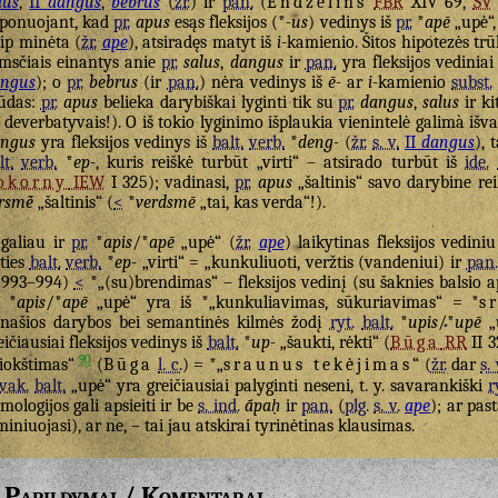
lus
,
II
dangus
,
bebrus
(
žr.
) ir
pan.
(
Endzelīns
FBR
XIV 69,
SV
ponuojant, kad
pr.
apus
esąs fleksijos (*
-us
) vedinys iš
pr.
*
apē
„upė“, 
ip minėta (
žr.
ape
), atsiradęs matyt iš
i
-kamienio. Šitos hipotezės tr
msčiais einantys anie
pr.
salus
,
dangus
ir
pan.
yra fleksijos vediniai
ngus
); o
pr.
bebrus
(ir
pan.
) nėra vedinys iš
ē-
ar
i
-kamienio
subst.
ūdas:
pr.
apus
belieka darybiškai lyginti tik su
pr.
dangus
,
salus
ir ki
 deverbatyvais!). O iš tokio lyginimo išplaukia vienintelė galimà išv
ngus
yra fleksijos vedinys iš
balt.
verb.
*
deng-
(
žr.
s. v.
II
dangus
), 
lt.
verb.
*
ep-
, kuris reiškė turbūt „virti“ – atsirado turbūt iš
ide.
okorny
IEW
I 325); vadinasi,
pr.
apus
„šaltinis“ savo darybine re
rsmė̃
„šaltinis“ (
<
*
verdsmē
„tai, kas verda“!).
galiau ir
pr.
*
apis
/*
apē
„upė“ (
žr.
ape
) laikytinas fleksijos vedini
ties
balt.
verb.
*
ep-
„virti“ = „kunkuliuoti, veržtis (vandeniui) ir
pan.
993–994)
<
*„(su)brendimas“ – fleksijos vedinį (su šaknies balsio a
*
apis
/*
apē
„upė“ yra iš *„kunkuliavimas, sūkuriavimas“ = *
s
našios darybos bei semantinės kilmės žodį
ryt.
balt.
*
upis
/*
upē
„
eičiausiai fleksijos vedinys iš
balt.
*
up-
„šaukti, rėkti“ (
Būga
RR
II 3
90
iokštimas“
(
Būga
l. c.
) = *„
sraunus tekėjimas
“ (
žr.
dar
s. 
vak.
balt.
„upė“ yra greičiausiai palyginti neseni, t. y. savarankiški
r
imologijos gali apsieiti ir be
s. ind.
ā́paḥ
ir
pan.
(
plg.
s. v.
ape
); ar pas
miniuojasi), ar ne, – tai jau atskirai tyrinėtinas klausimas.
Papildymai / Komentarai