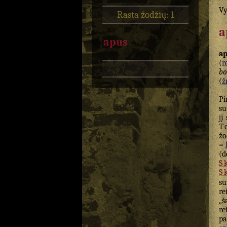
Vy
Rasta žodžių: 1
a
apus
a
(
r
bo
(
žr
Pi
su
jį
T
žo
=
(
S
S
su
re
„š
re
pa