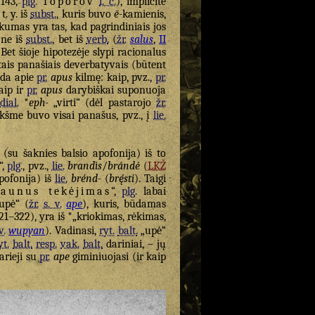
143,
plg.
Toporov
l. c.
), implicite
t. y. iš
subst.
, kuris buvo
ē
-kamienis,
ūkumas yra tas, kad pagrindiniais jos
 ne iš
subst.
, bet iš
verb.
(
žr.
salus
,
II
Bet šioje hipotezėje slypi racionalus
tais panašiais deverbatyvais (būtent
ada apie
pr.
apus
kilmę: kaip, pvz.,
pr.
taip ir
pr.
apus
darybiškai suponuoja
dial.
*
eph-
„virti“ (dėl pastarojo
žr.
ikšme buvo visai panašus, pvz., į
lie.
u (su šaknies balsio apofonija) iš to
“,
plg.
, pvz.,
lie.
brandìs
/
brándė
(
LKŽ
pofonija) iš
lie.
brénd-
(
brę́sti
). Taigi
raunus tekėjimas
“,
plg.
labai
upė“ (
žr.
s. v.
ape
), kuris, būdamas
21–322), yra iš *„kriokimas, rėkimas,
v.
wupyan
). Vadinasi,
ryt.
balt.
„upė“
yt.
balt.
resp.
vak.
balt.
dariniai, – jų
tarieji su
pr.
ape
giminiuojasi (ir kaip