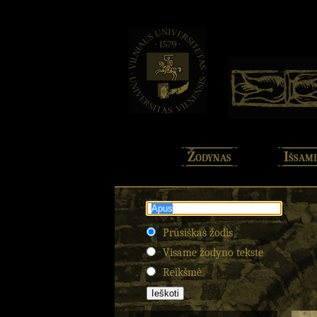
Žodynas
Išsami
Prūsiškas žodis
Visame žodyno tekste
Reikšmė