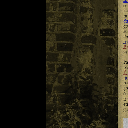
sa
su
ka
ra
da
gr
su
da
ba
P
ve
Pa
pa
I²
pr.
pa
gr
šn
ir
et
gi