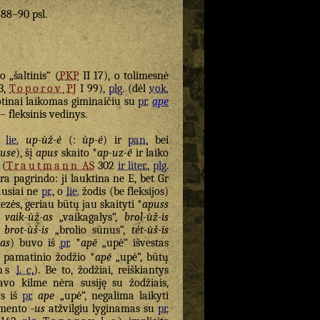
. 88–90 psl.
 „šaltinis“ (
PKP
II 17), o tolimesnė
3,
Toporov
PJ
I 99),
plg.
(dėl
vok.
otinai laikomas giminaičiu su
pr.
ape
 – fleksinis vedinys.
,
lie.
up-ùž-ė
(:
ùp-ė
) ir
pan.
bei
use
), šį
apus
skaito *
ap-uz-ē
ir laiko
 (
Trautmann
AS
302
ir liter.
,
plg.
ėra pagrindo: ji lauktina ne E, bet Gr
ausiai ne
pr.
, o
lie.
žodis (be fleksijos)
tezės, geriau būtų jau skaityti *
apuss
vaik-ùž-as
„vaikagalys“,
brol-ùž-is
brot-ùš-is
„brolio sūnus“,
tėt-ùš-is
as
) buvo iš
pr.
*
apē
„upė“ išvestas
a pamatinio žodžio *
apē
„upė“, būtų
ns
l. c.
). Be to, žodžiai, reiškiantys
vo kilme nėra susiję su žodžiais,
ys iš
pr.
ape
„upė“, negalima laikyti
mento
-us
atžvilgiu lyginamas su
pr.