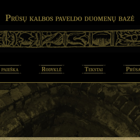
Prūsų kalbos paveldo duomenų bazė
 paieška
Rodyklė
Tekstai
Prūsa