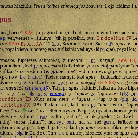
tautas Mažiulis,
Prūsų kalbos etimologijos žodynas
, 1-ojo leidimo 1 t
pus
pus
„borne“
E 64
. Jo pagrindinė (ar bent jau senovinė) reikšmė buvo
esp.
vėlyvesnė) – „šulinys“ (tik ją pateikia, pvz.,
Endzelīns
SV
14
rne
E 64
)
Paul
DW
110 (
s. v.
Brunnen
esantį
Born
).
Pr.
apus
, visu
.
), pagal vieną hipotezę esąs sufiksinis vedinys (iš
pr.
ape
), pagal kitą
rmosios hipotezės šalininkai, žiūrėdami į
pr.
merguß
(
GrA 88
)
ponuodami, kad
pr.
apus
esanti befleksinė lytis (vietoj parašymo *
ap
 sufikso *
-uzē
vediniu (iš
pr.
ape
„upė“) – diminutyvu „upelė, upužė“
oporov
l. c.
ir liter.
). Tačiau manyti, kad
apus
– befleksinė lytis, n
dynėlyje (
plg.
Endzelīns
l. c.
); be to,
merguß
(
GrA 88
) yra greiči
lie.
mergùžė
(
žr.
merguß
). Taigi
pr.
apus
„šaltinis“, laikantis šitos hipo
dėl
-s
<
*
-ss
plg.
s. v.
ennoys
)
<
*
apuzs
<
*
ap-uz-as
(
plg.
lie.
kardžius
ŽD
391t.) arba
apus
<
*
apuss
<
*
ap-us-as
(
plg.
lie.
kardžius
ŽD
318). Tarkim sau, kad toks
pr.
*
apu-zas
(ar *
apus
89
fikso *
-uz-
(ar *
-us-
) diminutyvas. Betgi jis, egzistuodamas gret
iškęs ne „šaltinį“ (
resp.
„šaltinį; šulinį“), o tik „upelį“ (
Endzelī
altinį“ (arba „šulinį“), nei
ryt.
balt.
, nei
sl.
, nei
germ.
kalbose sa
iškiančiais „upę“. Taigi hipotezės, kad
pr.
apus
esąs sufikso vedin
tikima (
plg.
ir
Endzelīns
l. c.
). Antroji hipotezė yra:
pr.
apus
seg