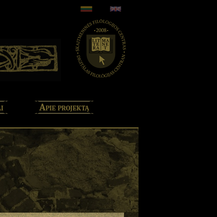
i
Apie projektą