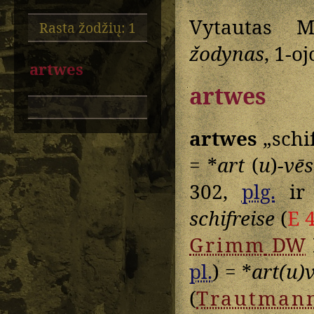
Vytautas M
Rasta žodžių: 1
žodynas
, 1-o
artwes
artwes
artwes
„schif
= *
art
(
u
)
-vēs
302,
plg.
i
schifreise
(
E 
Grimm
DW
pl.
) = *
art(u)
(
Trautman