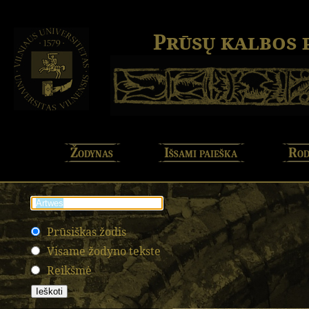
Prūsų kalbos
Žodynas
Išsami paieška
Rod
Prūsiškas žodis
Visame žodyno tekste
Reikšmė