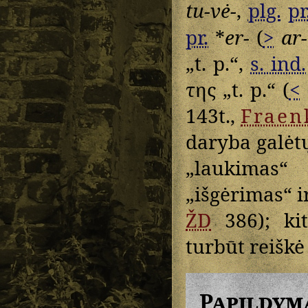
tu-vė-
,
plg.
pr
pr.
*
er-
(
>
ar-
„t. p.“,
s. ind.
της
„t. p.“ (
<
143t.,
Fraen
daryba galėt
„laukimas
„išgėrimas“ i
ŽD
386); ki
turbūt reišk
Papildym