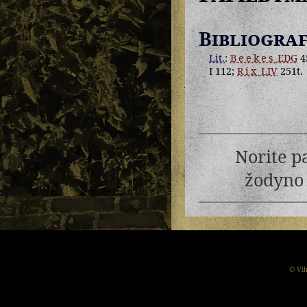
Bibliograf
Lit.
:
Beekes
EDG
4
I 112;
Rix
LIV
251t.
Norite p
žodyno 
© Vil