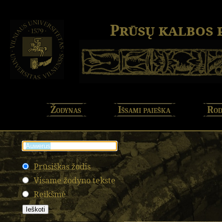
Prūsų kalbos
Žodynas
Išsami paieška
Rod
Prūsiškas žodis
Visame žodyno tekste
Reikšmė