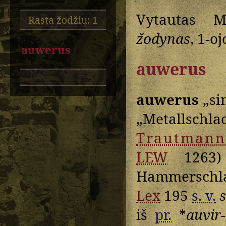
Vytautas M
Rasta žodžių: 1
žodynas
, 1-o
auwerus
auwerus
auwerus
„si
„Metallschla
Trautmann
LEW
1263) 
Hammerschlag
Lex
195
s. v.
iš
pr.
*
auvir-