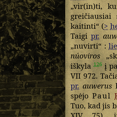
„vir(in)ti, 
greičiausiai
kaitinti“ (
>
he
Taigi
pr.
auw
„nuvirti“ :
lie
núoviros
„sk
126
iškyla
į p
VII 972. Tač
pr.
auwerus
b
spėjo
Paul
Tuo, kad jis
XIV 75), i