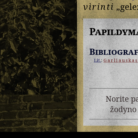
vìrinti
„gelež
Papildym
Bibliograf
Lit.
:
Garliauskas
Norite p
žodyno 