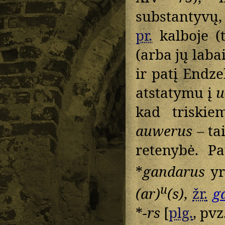
substantyvų,
pr.
kalboje (t
(arba jų laba
ir patį Endze
atstatymu į
u
kad triski
auwerus
– ta
retenybė. Pa
*
gandarus
yr
u
(ar)
(s)
,
žr.
g
*
-rs
[
plg.
, pvz