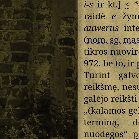
i-s
ir kt.]
<
*
raidė
-e-
žymi
auwerus
inte
(
nom.
sg.
mas
tikros nuovi
972, be to, ir
Turint gal
reikšmę, nes
galėjo reikšti
„(kalamos gel
terminą, d
nuodegos“
p