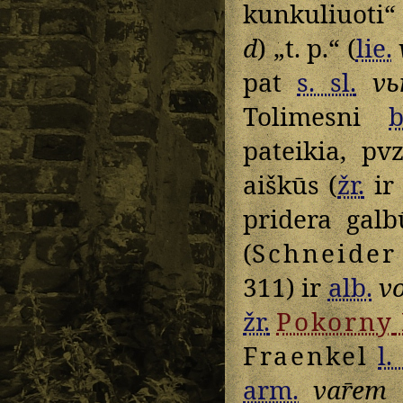
kunkuliuoti“
d
) „t. p.“ (
lie.
pat
s. sl.
vь
Tolimesni
b
pateikia, pv
aiškūs (
žr.
i
pridera gal
(
Schneider
311) ir
alb.
v
žr.
Pokorny
Fraenkel
l.
arm.
var̄em
„