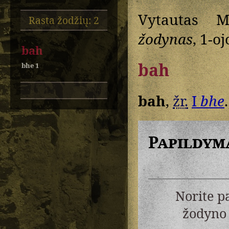
Vytautas M
Rasta žodžių: 2
žodynas
, 1-oj
bah
bah
bhe 1
bah
,
žr.
I
bhe
.
Papildym
Norite p
žodyno 