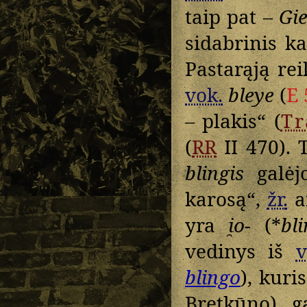
taip pat –
Gi
sidabrinis ka
Pastarąją re
vok.
bleye
(
E 
– plakis“ (
T
(
RR
II 470). 
blingis
galėjo
karosą“,
žr.
a
yra
i̯o-
(*
bli
vedinys iš
v
blingo
), kuri
Bretkūno) g