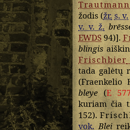
Trautmann
žodis (
žr.
s. v.
v. v. ž.
brēs
EWDS
94)].
F
blingis
aiški
Frischbier
tada galėtų 
(Fraenkelio 
bleye
(
E 57
kuriam čia t
152).
Frisch
vok.
Blei
rei