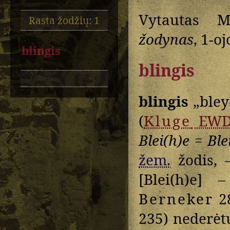
Vytautas M
Rasta žodžių: 1
žodynas
, 1-o
blingis
blingis
blingis
„ble
(
Kluge
EWD
Blei(h)e
=
Ble
žem.
žodis,
[Blei(h)e] 
Berneker
2
235) nederėtų