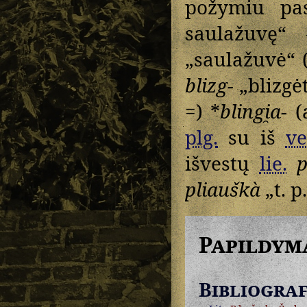
požymiu pas
saulažuvę
„saulažuvė“ 
blizg-
„blizgėt
=) *
blingi̯a-
(
plg.
su iš
ve
išvestų
lie.
p
pliauškà
„t. p
Papildym
Bibliograf