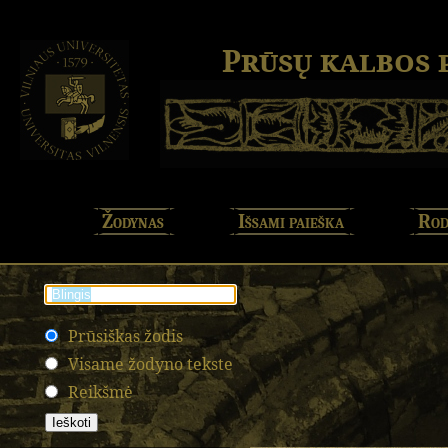
Prūsų kalbos
Žodynas
Išsami paieška
Rod
Prūsiškas žodis
Visame žodyno tekste
Reikšmė