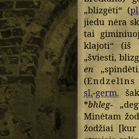
„blizgėti“ (
pl
jiedu nėra sk
tai giminiu
klajoti“ (iš 
„šviesti, bliz
en
„spindėti
(
Endzelīns
sl.
-
germ.
šakn
*
bhleg-
„degt
Minėtam žodž
žodžiai [kur