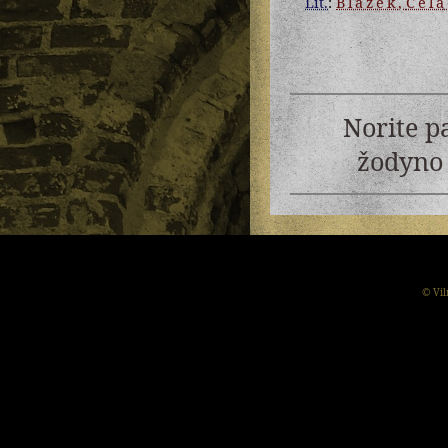
Lit.
:
Blažek
,
Čela
Norite p
žodyno 
© Vil