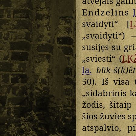
atvejais galin
Endzelīns
l
svaidyti“ [
L
„svaidyti“) 
susijęs su gr
„sviesti“ (
LKŽ
la.
blīk-š(ķ)êt
50). Iš visa
„sidabrinis k
žodis, šitaip
šios žuvies s
atspalvio, p