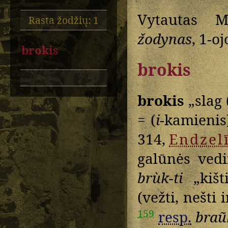
Vytautas M
Rasta žodžių: 1
žodynas
, 1-o
brokis
brokis
brokis
„slag 
= (
i
-kamienis
314,
Endzel
galūnės ved
brùk-ti
„kišt
(vežti, nešti 
159
resp.
braũ