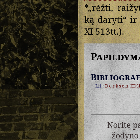
*„rėžti, raiž
ką daryti“ ir
XI 513tt.).
Papildym
Bibliograf
Lit.
:
Derksen
EDS
Norite p
žodyno 