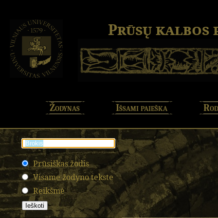
Prūsų kalbos
Žodynas
Išsami paieška
Rod
Prūsiškas žodis
Visame žodyno tekste
Reikšmė