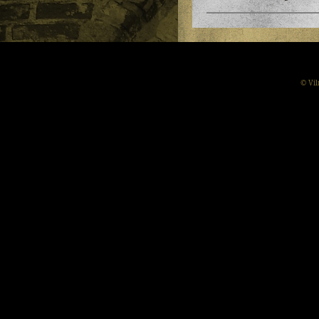
© Vil