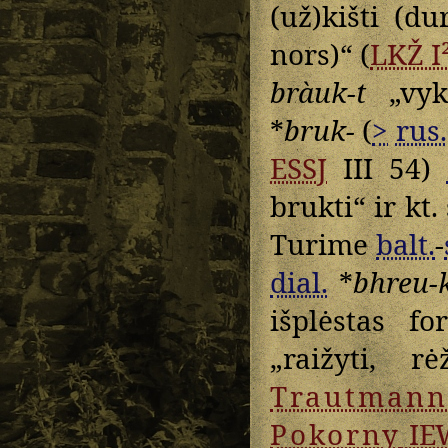
(už)kišti (du
nors)“ (
LKŽ I
bràuk-t
„vykt
*
bruk-
(
>
rus.
ESSJ
III 54)
brukti“ ir kt.
Turime
balt.
-
dial.
*
bhreu-
išplėstas f
„raižyti, rė
Trautmann
Pokorny
IE