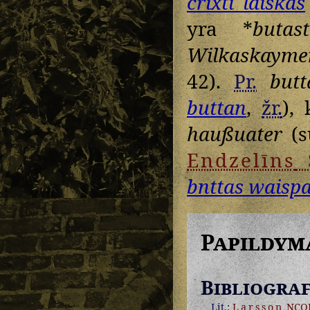
crixti lāiskas
yra *
butas
Wilkaskayme
42).
Pr.
but
buttan
,
žr.
),
haußuater
(
Endzelīns
bnttas waispa
Papildym
Bibliograf
Lit.
:
Larsson
NCO