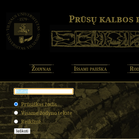
Prūsų kalbos
Žodynas
Išsami paieška
Rod
Prūsiškas žodis
Visame žodyno tekste
Reikšmė