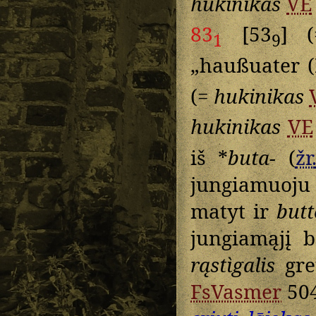
hukinikas
VE
83
[53
] 
1
9
„haußuater (
(=
hukinikas
hukinikas
VE
iš *
buta-
(
žr
jungiamuoju 
matyt ir
but
jungiamąjį b
rąstìgalis
gre
FsVasmer
504