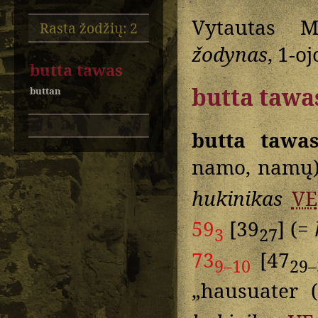
Vytautas M
Rasta žodžių: 2
žodynas
, 1-oj
butta tawas
butta tawa
buttan
butta tawa
namo, namų)
hukinikas
VE
59
[39
] (=
3
27
73
[47
9–10
29–
„hausuater 