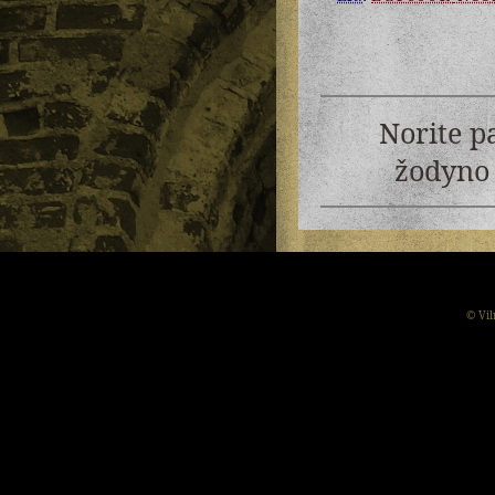
Norite p
žodyno 
© Vil