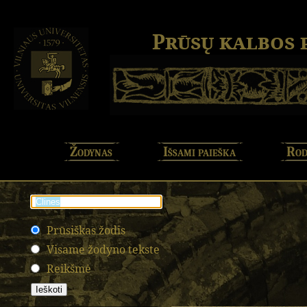
Prūsų kalbos
Žodynas
Išsami paieška
Rod
Prūsiškas žodis
Visame žodyno tekste
Reikšmė