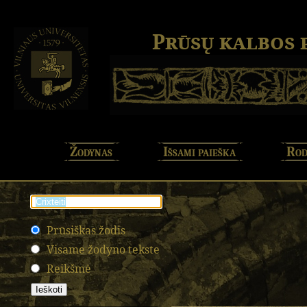
Prūsų kalbos
Žodynas
Išsami paieška
Rod
Prūsiškas žodis
Visame žodyno tekste
Reikšmė