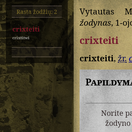
Vytautas M
Rasta žodžių: 2
žodynas
, 1-oj
crixteiti
crixteiti
crixtitwi
crixteiti
,
žr.
Papildym
Norite p
žodyno 