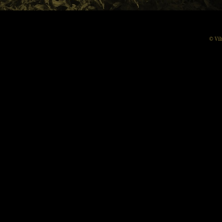
© Vil