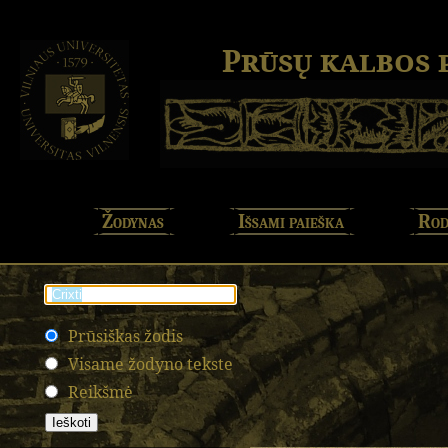
Prūsų kalbos
Žodynas
Išsami paieška
Rod
Prūsiškas žodis
Visame žodyno tekste
Reikšmė