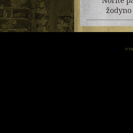
žodyno 
© Vil