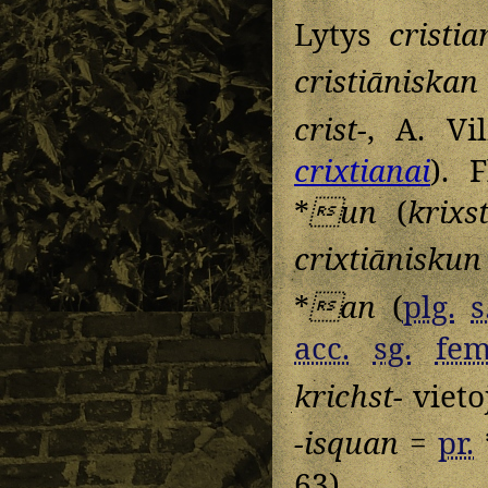
Lytys
cristia
cristiāniskan
crist-
, A. Vi
crixtianai
). F
*
un
(
krixs
crixtiāniskun
*
an
(
plg.
s
acc.
sg.
fem
krichst-
vieto
-isquan
=
pr.
63).