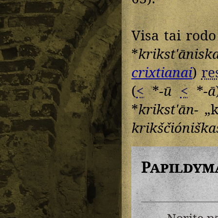
Visa tai rod
*
krikstʹānisk
crixtianai
)
re
(
<
*
-ū
<
*
-ā
*
krikstʹān-
„k
krikščióniška
Papildym
Norite p