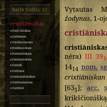
Vytautas M
Rasta žodžių: 12
žodynas
, 1-oj
cristiāniskas
cristiānisk
crixti lāiskas
crixtianai
crixtiānimans
cristiāniska
crixtiāniskan
crixtianiskun
nėra)
III 39
1
crixtiāniskun
14
nom.
sg
crixtidi
14
crixtisna
crixtiāniskan
crixtisnālaiskas
crixtissennien
[63
];
acc.
1
crixtitwi
krikščionišk