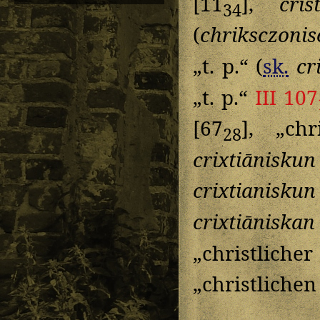
[11
],
cris
34
(
chriksczoni
„t. p.“ (
sk.
cr
„t. p.“
III 107
[67
], „ch
28
crixtiāniskun
crixtianiskun
crixtiāniskan
„christliche
„christlichen 