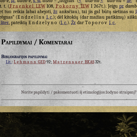
ob-ė̃
,
la.
dùob-e
,
s. sl.
dъno
– „dugnas“ (
<
*
dъb-no
<
*
dub-na
=
lie.
*
t. t. (
Fraenkel
LEW
108,
Pokorny
IEW
I 267t.). Jeigu
pr.
damb
et tuo reikia labai abejoti,
žr.
anksčiau), tai jis gal būtų sietinas su
rėgnas“ (
Endzelīns
l. c.
); dėl kitokių (dar mažiau patikimų) aišk
liter.
, pateiktą
Endzelyno
(
l. c.
).
Žr.
dar
Toporov
l. c.
Papildymai / Komentarai
Bibliografijos papildymai
Lit.
:
Lehmann
GED
92;
Matzenauer
BKAS
32t.
Norite papildyti / pakomentuoti šį etimologijos žodyno straipsn