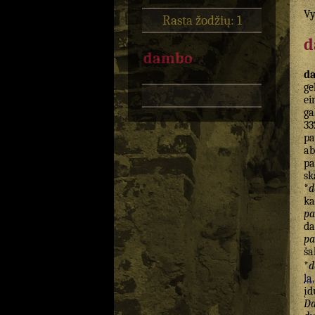
Vy
Rasta žodžių: 1
d
dambo
d
ge
ei
ga
33
pa
ab
pa
sk
*
d
k
pa
da
pa
ša
*
d
la.
įd
Da