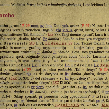
tautas Mažiulis,
Prūsų kalbos etimologijos žodynas
, 1-ojo leidimo 1 t
ambo
ambo
„grunt“
E 29
nom.
sg.
fem.
Žodį
vok.
grunt
(
E 29
)
Nessel
legenes Terrain zwischen Hügeln“.
Plg.
v. v. a.
grunt
, kuris, be kita 
ngeschnittenes Tal, Schlucht“ (
Lex
77). Taigi
dambo
„grunt“, kuris ir 
lėjo reikšti „daubą, įdubą“.
Pr.
dambo
į *
daubo
taisyti yra mėginęs n
2,
Benveniste
StB
II 81,
Endzelīns
SV
156. Tačiau tokiam ta
teikė išsamesnę grafinę argumentaciją – konjektūrinę grand
reviatūriniu brūkšniu)
←
danbo
←
*
daubo
. Tiesa, šios grandinės n
prasčiau spėti: originale buvo parašytas žodis *
daubo
, kuriame n
aitydamas, iš savo tarimo (t. y. *
-nb-
asimiliuodamas į *
-mb-
!) už
aubo
(
Brückner
l. c.
,
Benveniste
l. c.
Endzelīns
l. c.
Top
ad po
dambo
(
E 29
) tuoj pat eina
padaubis
„Tal – slėnys“ (
E 30
daubis
„slėnys“
plg.
a) dėl darybos su
lie.
daubà
„dauba, slėnys“
ubą“ (
LKŽ
IX 38), b) dėl reikšmės – su
la.
leja
„slėnys“ :
paleja
„t. 
slėnỹs
„vieta prie slėnio; slėnys“ (
LKŽ
IX 506); mažiau patikima, ka
knies apofonija) iš
pr.
verb.
*
pa-dub-
„padubti“ (=
lie.
pa-dùb-ti
„pa
aubo
= *
daubā
(=
lie.
daubà
) – vedinio (su šaknies apofonija!) iš
pr.
dub-t
). Šitaip spėjant,
pr.
padaubis
būtų „padubimas“
>
„
slėni
ubimas negu
pr.
*
daubā
„dauba“. Kiti tos pat šaknies žodžiai:
pr.
ež.
D
ũb-(as)
,
pr.
Dob-en
(Wasserstellen,
Gerullis
ON
29) = *
Dŭb-
(
Ma