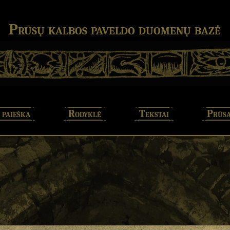
Prūsų kalbos paveldo duomenų bazė
 paieška
Rodyklė
Tekstai
Prūsa