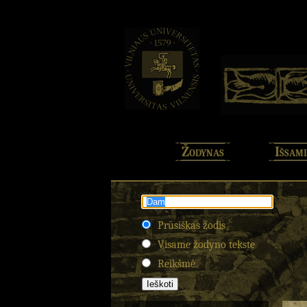
Žodynas
Išsami
Prūsiškas žodis
Visame žodyno tekste
Reikšmė