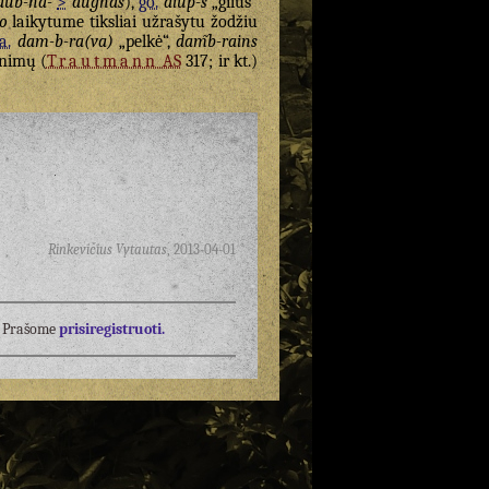
dub-na-
>
dùgnas
),
go.
diup-s
„gilus“
o
laikytume tiksliai užrašytu žodžiu
la.
dam-b-ra(va)
„pelkė“,
dam̃b-rains
inimų (
Trautmann
AS
317; ir kt.)
Rinkevičius Vytautas
,
2013-04-01
į? Prašome
prisiregistruoti.