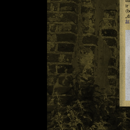
du
ir 
(b
„d
žr.