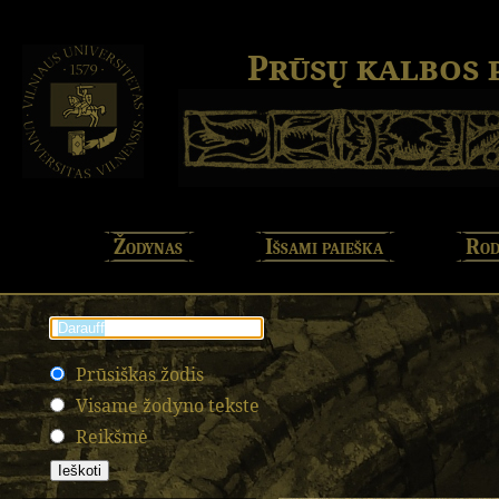
Prūsų kalbos
Žodynas
Išsami paieška
Rod
Prūsiškas žodis
Visame žodyno tekste
Reikšmė