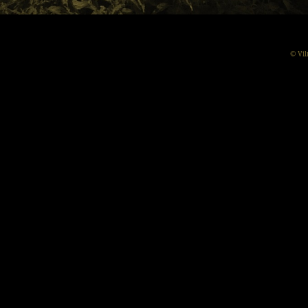
© Vil