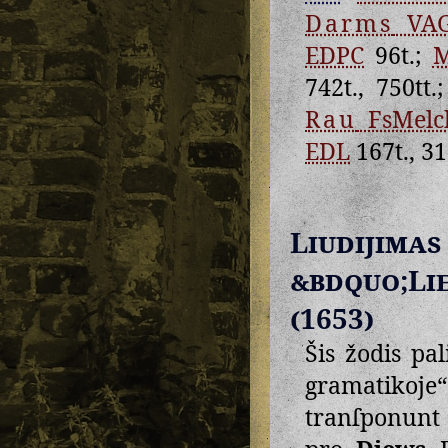
Darms
VA
EDPC
96t.;
742t., 750tt.
Rau
FsMelc
EDL
167t., 31
Liudij
&bdquo;Li
(1653)
Šis žodis pa
gramatikoje
tranſponunt