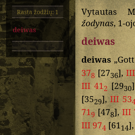
Vytautas M
Rasta žodžių: 1
žodynas
, 1-o
deiwas
deiwas
deiwas
„Gott
37
[27
],
II
8
36
III 41
[29
2
30
[35
],
III 53
29
71
[47
],
III
9
8
III 97
[61
]
4
14