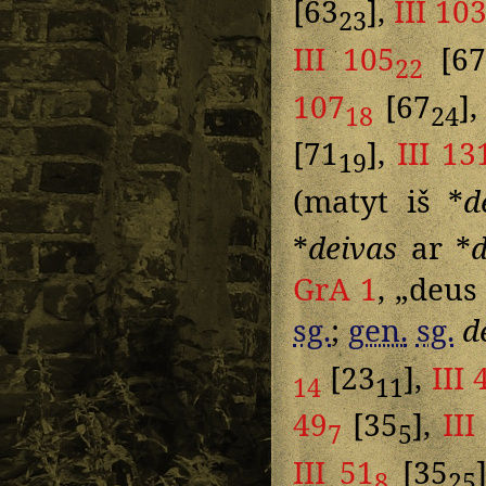
[63
],
III 10
23
III 105
[67
22
107
[67
]
18
24
[71
],
III 13
19
(matyt iš *
d
*
deivas
ar *
d
GrA 1
, „deus 
sg.
;
gen.
sg.
d
[23
],
III 
14
11
49
[35
],
III
7
5
III 51
[35
8
25