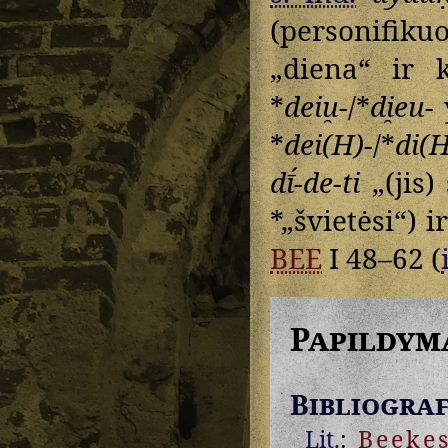
(personifik
„diena“ ir k
*
deiu̯-
/*
di̯eu-
*
dei(H)-
/*
di(H
dī́-de-ti
„(jis)
*„švietėsi“) ir
BEE
I 48–62 (
Papildym
Bibliograf
Lit.
:
Beeke