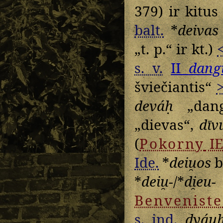
379) ir kitu
balt.
*
deivas
„t. p.“ ir kt.)
s. v.
II
dang
šviečiantis“
deváḥ
„dangi
„dievas“,
dīv
(
Pokorny
I
Ide.
*
deiu̯os
b
*
deiu̯-
/*
di̯eu-
Benveniste
s. ind.
dyáu