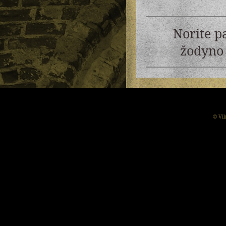
Norite p
žodyno 
© Vil