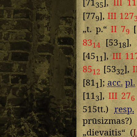
[71
],
III 1
35
[77
],
III 127
9
„t. p.“
II 7
[
9
83
[53
],
14
18
[45
],
III 11
11
85
[53
],
I
12
32
[81
];
acc.
pl.
1
[11
],
III 27
3
6
515tt.)
resp.
prūsizmas?
„dievaitis“ (