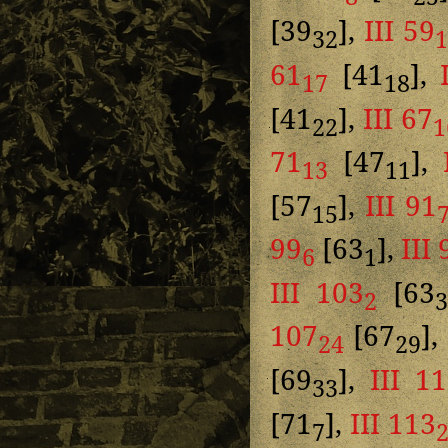
[39
],
III 59
32
61
[41
],
17
18
[41
],
III 67
22
1
71
[47
],
13
11
[57
],
III 91
15
99
[63
],
III 
6
1
III 103
[63
2
3
107
[67
],
24
29
[69
],
III 1
33
[71
],
III 113
7