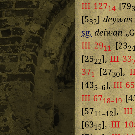
III 127
[79
14
[5
]
deywas
32
sg.
deiwan
„G
III 29
[23
11
2
[25
],
III 33
22
37
[27
],
I
1
30
[43
],
III 65
5–6
III 67
[4
18–19
[57
],
II
11–12
[63
],
III 10
15