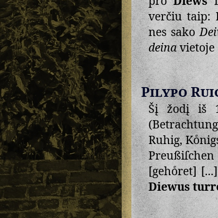
pro
Diews
D
verčiu taip: 
nes sako
De
deina
vietoje 
Pilypo Rui
Šį žodį iš 
(Betrachtung
Ruhig, Koͤnig
Preußiſchen
[gehoͤret] [...
Diewus turr