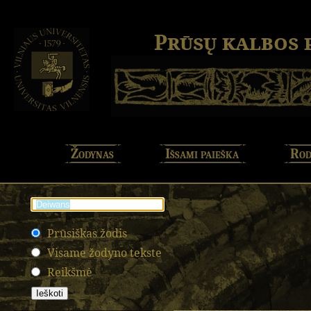
Prūsų kalbos
Žodynas
Išsami paieška
Rod
Prūsiškas žodis
Visame žodyno tekste
Reikšmė