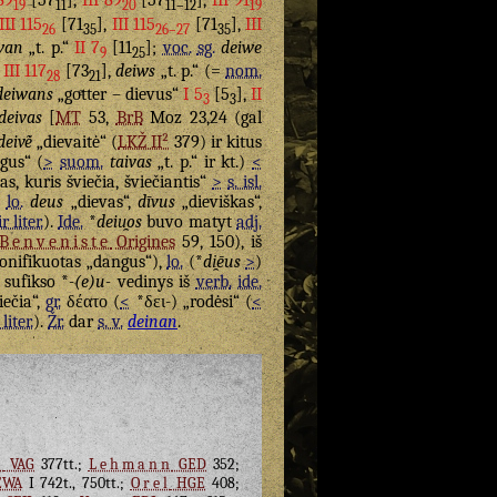
 89
[57
],
III 89
[57
],
III 91
19
11
20
11–12
19
III 115
[71
],
III 115
[71
],
III
26
35
26–27
35
wan
„t. p.“
II 7
[11
];
voc.
sg.
deiwe
9
25
,
III 117
[73
],
deiws
„t. p.“ (=
nom.
28
21
deiwans
„goͤtter – dievus“
I 5
[5
],
II
3
3
deivas
[
MT
53,
BrB
Moz 23,24 (gal
deivė̃
„dievaitė“ (
LKŽ II²
379) ir kitus
gus“ (
>
suom.
taivas
„t. p.“ ir kt.)
<
as, kuris šviečia, šviečiantis“
>
s. isl.
,
lo.
deus
„dievas“,
dīvus
„dieviškas“,
ir liter.
).
Ide.
*
deiu̯os
buvo matyt
adj.
Benveniste
Origines
59, 150), iš
onifikuotas „dangus“),
lo.
(*
di̯ēus
>
)
sufikso *
-(e)u-
vedinys iš
verb.
ide.
iečia“,
gr.
δέατο
(
<
*δει-) „rodėsi“ (
<
 liter.
).
Žr.
dar
s. v.
deinan
.
s
VAG
377tt.;
Lehmann
GED
352;
WA
I 742t., 750tt.;
Orel
HGE
408;