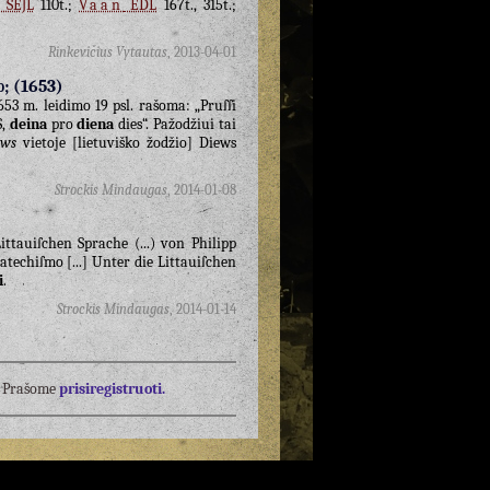
SEJL
110t.;
Vaan
EDL
167t., 315t.;
Rinkevičius Vytautas
,
2013-04-01
o; (1653)
653 m. leidimo 19 psl. rašoma: „Pruſſi
,
deina
pro
diena
dies“. Pažodžiui tai
iws
vietoje [lietuviško žodžio] Diews
Strockis Mindaugas
,
2014-01-08
ttauiſchen Sprache (...) von Philipp
atechiſmo [...] Unter die Littauiſchen
i
.
Strockis Mindaugas
,
2014-01-14
į? Prašome
prisiregistruoti.