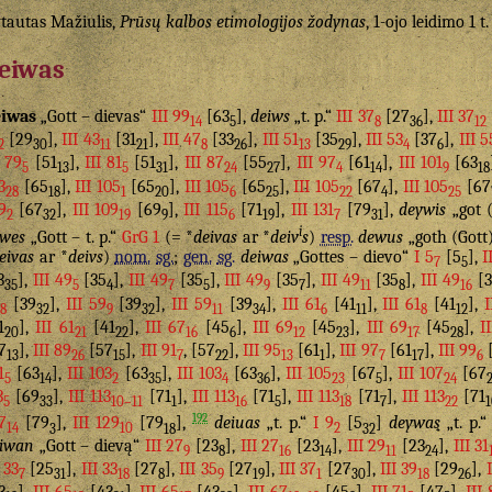
tautas Mažiulis,
Prūsų kalbos etimologijos žodynas
, 1-ojo leidimo 1 t
eiwas
eiwas
„Gott – dievas“
III 99
[63
],
deiws
„t. p.“
III 37
[27
],
III 37
14
5
8
36
12
[29
],
III 43
[31
],
III 47
[33
],
III 51
[35
],
III 53
[37
],
III 5
2
30
11
21
8
26
13
29
4
6
I 79
[51
],
III 81
[51
],
III 87
[55
],
III 97
[61
],
III 101
[63
5
13
5
31
24
27
4
14
9
18
3
[65
],
III 105
[65
],
III 105
[65
],
III 105
[67
],
III 105
[67
28
18
1
20
6
25
22
4
25
9
[67
],
III 109
[69
],
III 115
[71
],
III 131
[79
],
deywis
„got (
2
32
19
9
6
19
7
31
i
wes
„Gott – t. p.“
GrG 1
(= *
deivas
ar *
deiv
s
)
resp.
dewus
„goth (Gott)
eivas
ar *
deivs
)
nom.
sg.
;
gen.
sg.
deiwas
„Gottes – dievo“
I 5
[5
],
I
7
5
3
],
III 49
[35
],
III 49
[35
],
III 49
[35
],
III 49
[35
],
III 49
[3
35
5
4
7
5
9
7
11
8
16
[39
],
III 59
[39
],
III 59
[39
],
III 61
[41
],
III 61
[41
],
I
8
32
9
32
11
34
6
11
8
12
1
],
III 61
[41
],
III 67
[45
],
III 69
[45
],
III 69
[45
],
I
20
21
22
16
6
12
23
17
28
7
],
III 89
[57
],
III 91
, [57
],
III 95
[61
],
III 97
[61
],
III 99
13
26
15
7
22
13
1
7
17
6
1
[63
],
III 103
[63
],
III 103
[63
],
III 105
[67
],
III 107
[67
5
14
2
35
4
36
23
5
24
3
[69
],
III 113
[71
],
III 113
[71
],
III 113
[71
],
III 113
[71
5
33
10–11
1
16
5
18
7
22
192
7
[79
],
III 129
[79
],
deiuas
„t. p.“
I 9
[5
]
deywas
„t. p.
14
3
10
18
2
32
iwan
„Gott – dievą“
III 27
[23
],
III 27
[23
],
III 29
[23
],
III 31
9
8
16
14
11
24
I 33
[25
],
III 33
[27
],
III 35
[27
],
III 37
[27
],
III 39
[29
],
7
31
18
8
9
19
1
30
18
26