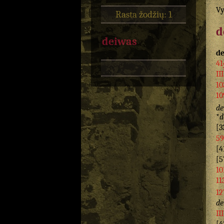
Vy
Rasta žodžių: 1
d
deiwas
d
41
II
10
10
de
*
d
[3
59
[4
[5
10
11
12
de
II