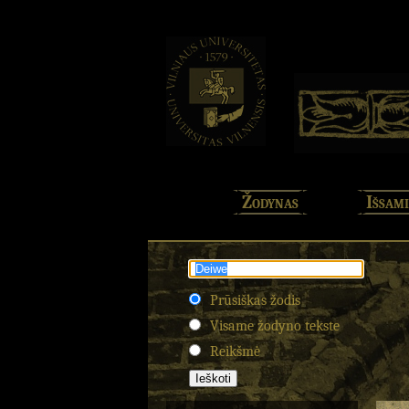
Žodynas
Išsami
Prūsiškas žodis
Visame žodyno tekste
Reikšmė