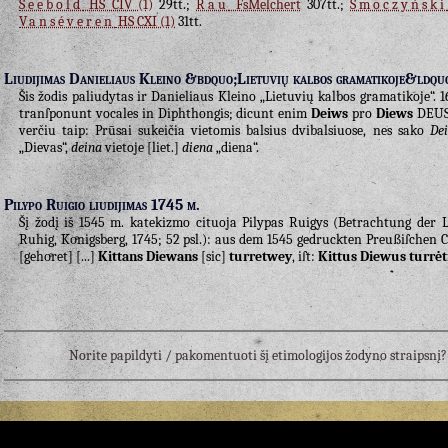
Seebold
HS CIV (1)
29tt.;
Rau
FsMelchert
307tt.;
Smoczyński
Vanséveren
HS CXI (1)
31tt.
Liudijimas Danieliaus Kleino &bdquo;Lietuvių kalbos gramatikoje&ldqu
Šis žodis paliudytas ir Danieliaus Kleino „Lietuvių kalbos gramatikoje“. 1
tranſponunt vocales in Diphthongis; dicunt enim
Deiws
pro
Diews
DEUS
verčiu taip: Prūsai sukeičia vietomis balsius dvibalsiuose, nes sako
De
„Dievas“,
deina
vietoje [liet.]
diena
„diena“.
Pilypo Ruigio liudijimas 1745 m.
Šį žodį iš 1545 m. katekizmo cituoja Pilypas Ruigys (Betrachtung der Li
Ruhig, Koͤnigsberg, 1745; 52 psl.): aus dem 1545 gedruckten Preußiſchen C
[gehoͤret] [...]
Kittans
Diewans
[sic]
turretwey
, iſt:
Kittus Diewus turrėt
Norite papildyti / pakomentuoti šį etimologijos žodyno straipsn