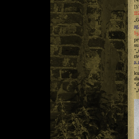
[4
[5
11
„G
sg.
5
3
pr
s
*„
tí
s. 
– 
ku
di
*
d
*„