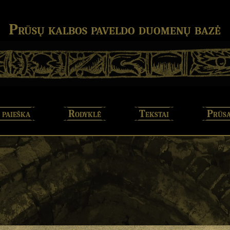
Prūsų kalbos paveldo duomenų bazė
 paieška
Rodyklė
Tekstai
Prūsa