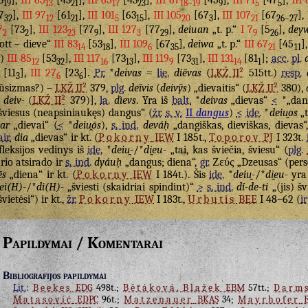
3
],
III 65
[43
],
III 65
[43
],
III 67
[45
],
III 71
[47
],
III
19
13
21
17
23
18–19
9
5
5
7
],
III 97
[61
],
III 101
[63
],
III 105
[67
],
III 107
[67
],
32
12
21
5
15
20
3
21
26–27
7
[73
],
III 123
[77
],
III 127
[77
],
deiuan
„t. p.“
I 7
[5
],
dey
2
2
23
9
3
29
9
26
ott – dieve“
III 83
[53
],
III 109
[67
],
deiwa
„t. p.“
III 67
[45
]
14
18
6
35
21
11
)
III 85
[53
],
III 117
[73
],
III 119
[73
],
III 131
[81
];
acc.
pl.
12
32
16
13
9
31
14
1
[11
],
III 27
[23
].
Pr.
*
deivas
=
lie.
diẽvas
(
LKŽ II²
515tt.)
resp.
3
6
6
ūsizmas?) –
LKŽ II²
379,
plg.
deĩvis
(
deivỹs
) „dievaitis“ (
LKŽ II²
380),
u
deiv-
(
LKŽ II²
379)],
la.
dìevs
. Yra iš
balt.
*
deivas
„dievas“
<
*„dan
šviesus (neapsiniaukęs) dangus“ (
žr.
s. v.
II
dangus
)
<
ide.
*
deiu̯os
„t
var
„dievai“ (
<
*
deiu̯ōs
),
s. ind.
deváḥ
„dangiškas, dieviškas, dievas“
air.
dia
„dievas“ ir kt. (
Pokorny
IEW
I 185t.,
Toporov
PJ
I 323t.
fleksijos vedinys iš
ide.
*
deiu̯-
/*
di̯eu-
„tai, kas šviečia, šviesu“ (
plg.
rio atsirado ir
s. ind.
dyáuḥ
„dangus; diena“,
gr.
Ζεύς
„Dzeusas“ (pers
ēs
„diena“ ir kt. (
Pokorny
IEW
I 184t.). Šis
ide.
*
deiu̯-
/*
di̯eu-
yra 
ei(H)-
/*
di(H)-
„šviesti (skaidriai spindint)“
>
s. ind.
dī́-de-ti
„(jis) šv
švietėsi“) ir kt.,
žr.
Pokorny
IEW
I 183t.,
Urbutis
BEE
I 48–62 (
ir
Papildymai / Komentarai
Bibliografijos papildymai
Lit.
:
Beekes
EDG
498t.;
Běťáková
,
Blažek
EBM
57tt.;
Darm
Matasović
EDPC
96t.;
Matzenauer
BKAS
34;
Mayrhofer
E