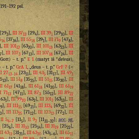
. 191–192 psl.
[29
],
III 37
[29
],
III 39
[29
],
III
3
13
4
1
10
5
[37
],
III 55
[39
],
III 71
[47
],
16
34
18
1
9
8
],
III 101
[63
],
III 101
[63
],
III
12
20
15
23
],
III 107
[67
],
III 107
[67
],
III
7
3
13
18
24
Gott) – t. p.“
E 1
(matyt iš *
deivas
),
 – t. p.“
GrA 1
, „deus – t. p.“
GrF 7
(=
II 27
[23
],
III 43
[31
],
III 49
13–14
11
5
17
1
5
],
III 51
[35
],
III 51
[35
],
III
13
8
25
15
30
II 61
[41
],
III 61
[41
],
III 61
17
18
18
20
19
II 71
[47
],
III 87
[55
],
III 89
13
11
3
12
22
[63
],
III 99
[63
],
III 101
[63
],
III
1
10
2
3
13
],
III 111
[69
],
III 113
[69
],
III
29
15
21
4
32
],
III 113
[71
],
III 123
[77
],
III
10
25
12
12
2
“
II 5
[11
],
II 9
[11
];
acc.
sg.
6–7
5
2
31–32
[25
],
III 31
[25
],
III 31
[25
],
1
6
10
14
19
22
III 43
[31
],
III 63
[43
],
III 65
11
21
20
5–6
11