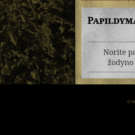
Papildym
Norite p
žodyno 
© Vil