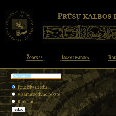
Prūsų kalbos
Žodynas
Išsami paieška
Rod
Prūsiškas žodis
Visame žodyno tekste
Reikšmė