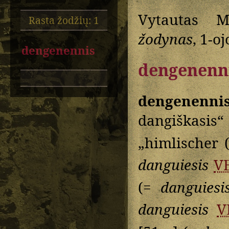
Vytautas M
Rasta žodžių: 1
žodynas
, 1-oj
dengenennis
dengenenn
dengenenni
dangiškasis
„himlischer 
danguiesis
V
(=
danguiesi
danguiesis
V