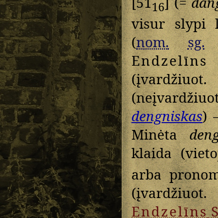
[51
] (=
dan
16
visur slypi 
(
nom.
sg.
Endzelīns
(įvardžiuot
(neįvardžiuot
dengniskas
) 
Minėta
deng
klaida (vieto
arba pronom
(įvardžiuot
Endzelīns
S