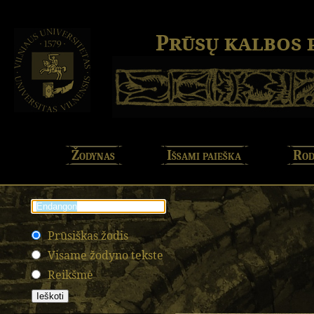
Prūsų kalbos
Žodynas
Išsami paieška
Rod
Prūsiškas žodis
Visame žodyno tekste
Reikšmė