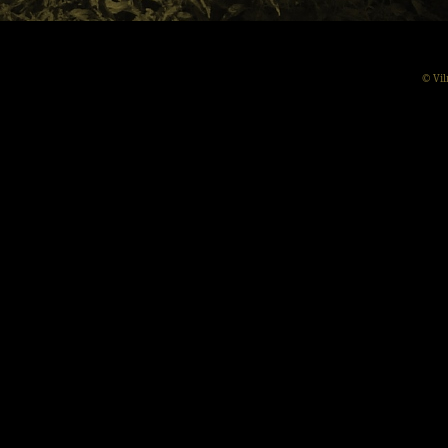
© Vil