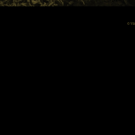
© Vil