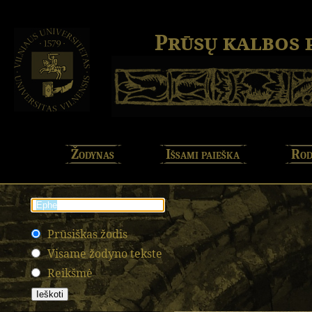
Prūsų kalbos
Žodynas
Išsami paieška
Rod
Prūsiškas žodis
Visame žodyno tekste
Reikšmė